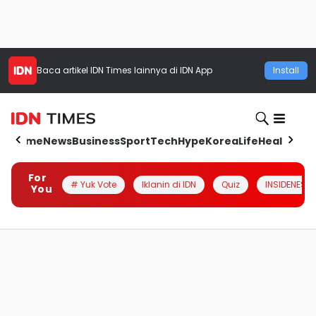
Baca artikel
IDN Times
lainnya di IDN App
Install
Home
News
Business
Sport
Tech
Hype
Korea
Life
Health
Aut
For
# Yuk Vote
Iklanin di IDN
Quiz
INSIDENESIA
You