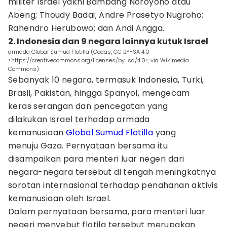
militer Israel yakni Bambang Noroyono atau
Abeng; Thoudy Badai; Andre Prasetyo Nugroho;
Rahendro Herubowo; dan Andi Angga.
2. Indonesia dan 9 negara lainnya kutuk Israel
armada Global Sumud Flotilla (Codas, CC BY-SA 4.0
<https://creativecommons.org/licenses/by-sa/4.0>, via Wikimedia
Commons)
Sebanyak 10 negara, termasuk Indonesia, Turki,
Brasil, Pakistan, hingga Spanyol, mengecam
keras serangan dan pencegatan yang
dilakukan Israel terhadap armada
kemanusiaan
Global Sumud Flotilla
yang
menuju Gaza. Pernyataan bersama itu
disampaikan para menteri luar negeri dari
negara-negara tersebut di tengah meningkatnya
sorotan internasional terhadap penahanan aktivis
kemanusiaan oleh Israel.
Dalam pernyataan bersama, para menteri luar
negeri menyebut flotila tersebut merupakan