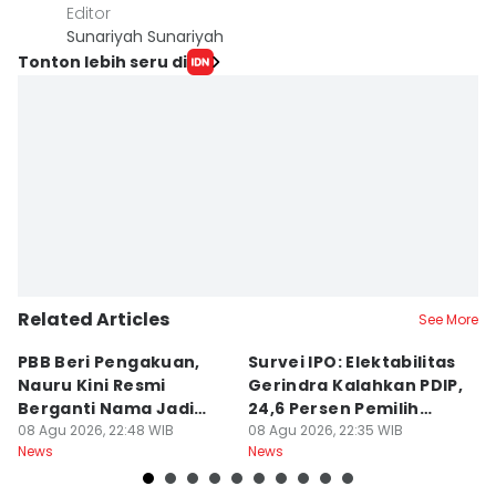
Editor
Sunariyah Sunariyah
Tonton lebih seru di
Related Articles
See More
PBB Beri Pengakuan,
Survei IPO: Elektabilitas
Fa
Nauru Kini Resmi
Gerindra Kalahkan PDIP,
K
Berganti Nama Jadi
24,6 Persen Pemilih
M
Naoero
08 Agu 2026, 22:48 WIB
Masih Galau
08 Agu 2026, 22:35 WIB
G
08
News
News
Ne