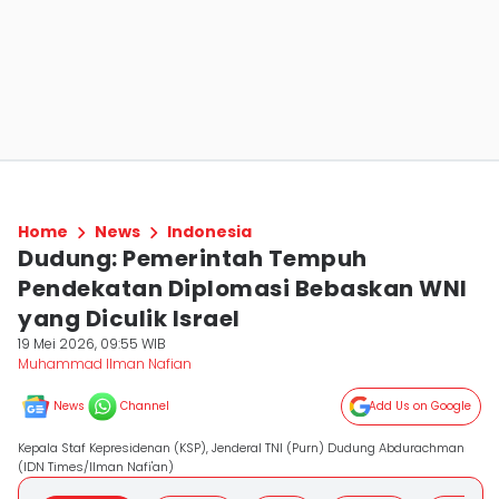
Home
News
Indonesia
Dudung: Pemerintah Tempuh
Pendekatan Diplomasi Bebaskan WNI
yang Diculik Israel
19 Mei 2026, 09:55 WIB
Muhammad Ilman Nafian
News
Channel
Add Us on Google
Kepala Staf Kepresidenan (KSP), Jenderal TNI (Purn) Dudung Abdurachman
(IDN Times/Ilman Nafi'an)