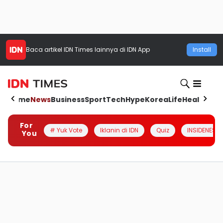
Baca artikel
IDN Times
lainnya di IDN App
Install
Home
News
Business
Sport
Tech
Hype
Korea
Life
Health
Aut
For
# Yuk Vote
Iklanin di IDN
Quiz
INSIDENESIA
You