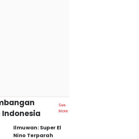
mbangan
See
 Indonesia
More
Ilmuwan: Super El
Nino Terparah