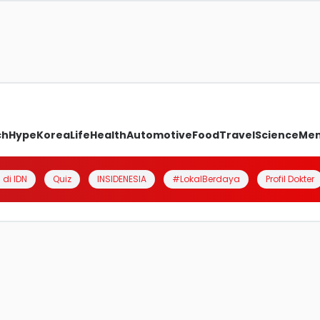
ch
Hype
Korea
Life
Health
Automotive
Food
Travel
Science
Me
 di IDN
Quiz
INSIDENESIA
#LokalBerdaya
Profil Dokter