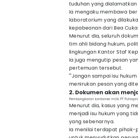
tuduhan yang dialamatkan
Ia mengaku membawa berba
laboratorium yang dilakuk
kepabeanan dari Bea Cukai
Menurut dia, seluruh dokum
tim ahli bidang hukum, pol
lingkungan Kantor Staf Kep
Ia juga mengutip pesan y
pertemuan tersebut.
"'Jangan sampai isu hukum 
menirukan pesan yang diter
2. Dokumen akan menja
Pembongkaran kontainer milik PT Putrapr
Menurut dia, kasus yang 
menjadi isu hukum yang ti
yang sebenarnya.
Ia menilai terdapat pihak
untuk menyudutkan perusah