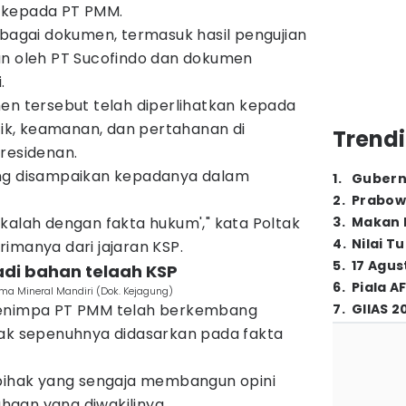
 kepada PT PMM.
gai dokumen, termasuk hasil pengujian
an oleh PT Sucofindo dan dokumen
.
en tersebut telah diperlihatkan kepada
itik, keamanan, dan pertahanan di
Trendi
residenan.
ang disampaikan kepadanya dalam
1
.
Gubern
2
.
Prabow
kalah dengan fakta hukum'," kata Poltak
3
.
Makan B
4
.
Nilai T
imanya dari jajaran KSP.
5
.
17 Agus
di bahan telaah KSP
6
.
Piala A
ima Mineral Mandiri (Dok. Kejagung)
menimpa PT PMM telah berkembang
7
.
GIIAS 2
dak sepenuhnya didasarkan pada fakta
-pihak yang sengaja membangun opini
aan yang diwakilinya.