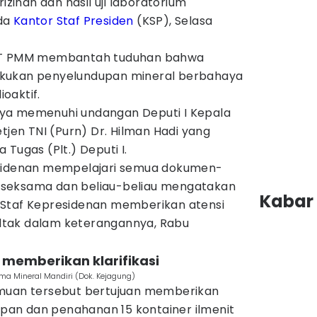
inan dan hasil uji laboratorium
ada
Kantor Staf Presiden
(KSP), Selasa
 PT PMM membantah tuduhan bahwa
kukan penyelundupan mineral berbahaya
oaktif.
ya memenuhi undangan Deputi I Kepala
tjen TNI (Purn) Dr. Hilman Hadi yang
Tugas (Plt.) Deputi I.
esidenan mempelajari semua dokumen-
seksama dan beliau-beliau mengatakan
Kabar 
 Staf Kepresidenan memberikan atensi
Poltak dalam keterangannya, Rabu
 memberikan klarifikasi
ima Mineral Mandiri (Dok. Kejagung)
emuan tersebut bertujuan memberikan
kapan dan penahanan 15 kontainer ilmenit