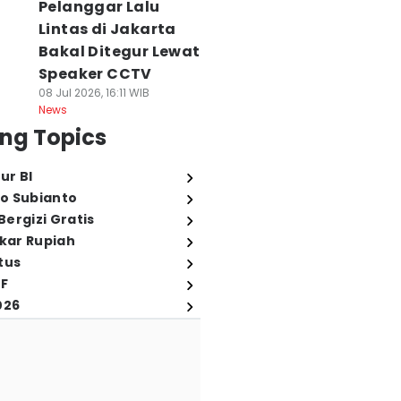
Pelanggar Lalu
Lintas di Jakarta
Bakal Ditegur Lewat
Speaker CCTV
08 Jul 2026, 16:11 WIB
News
ng Topics
ur BI
o Subianto
ergizi Gratis
ukar Rupiah
tus
FF
026