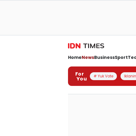
Home
News
Business
Sport
Te
For
# Yuk Vote
Iklanin
You