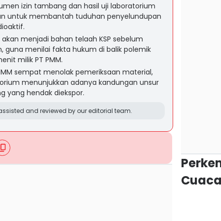
en izin tambang dan hasil uji laboratorium
enan untuk membantah tuduhan penyelundupan
oaktif.
 akan menjadi bahan telaah KSP sebelum
, guna menilai fakta hukum di balik polemik
enit milik PT PMM.
PMM sempat menolak pemeriksaan material,
ratorium menunjukkan adanya kandungan unsur
ng yang hendak diekspor.
ssisted and reviewed by our editorial team.
Perke
Cuaca