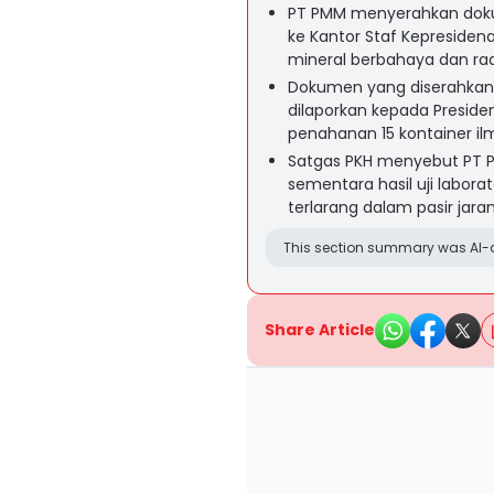
PT PMM menyerahkan dokum
ke Kantor Staf Kepresid
mineral berbahaya dan radi
Dokumen yang diserahkan
dilaporkan kepada Presiden
penahanan 15 kontainer ilm
Satgas PKH menyebut PT 
sementara hasil uji labo
terlarang dalam pasir jara
This section summary was AI-a
Share Article