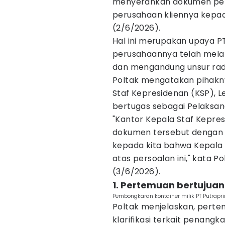
menyerahkan dokumen periz
perusahaan kliennya kep
(2/6/2026).
Hal ini merupakan upaya
perusahaannya telah mela
dan mengandung unsur radi
Poltak mengatakan pihakn
Staf Kepresidenan (KSP), Le
bertugas sebagai Pelaksana 
"Kantor Kepala Staf Kepr
dokumen tersebut dengan 
kepada kita bahwa Kepala
atas persoalan ini," kata 
(3/6/2026).
1. Pertemuan bertujuan
Pembongkaran kontainer milik PT Putrapr
Poltak menjelaskan, pert
klarifikasi terkait penang