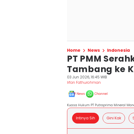
Home
News
Indonesia
PT PMM Serah
Tambang ke Ka
03 Jun 2026, 16:45 WIB
Irfan Fathurohman
News
Channel
Kuasa Hukum PT Putraprima Mineral Mandi
Intinya Sih
Gini Kak
S