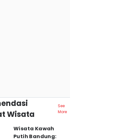
endasi
See
t Wisata
More
Wisata Kawah
Putih Bandung: