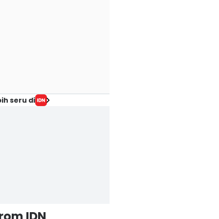
ih seru di
from IDN