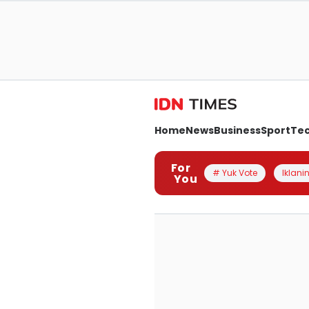
Home
News
Business
Sport
Te
For
# Yuk Vote
Iklanin
You