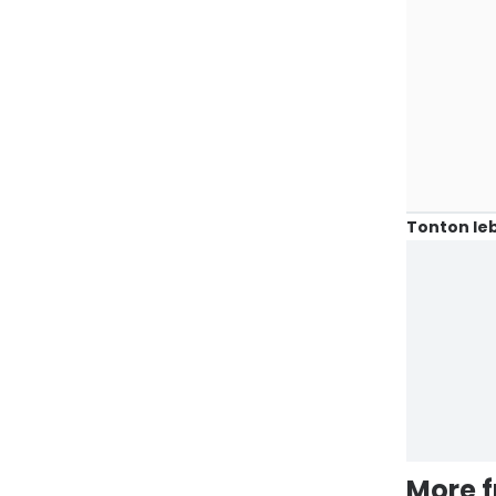
Tonton leb
More 