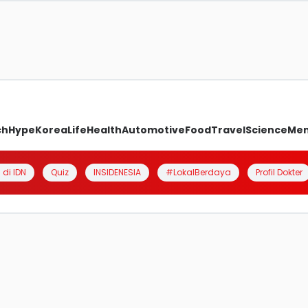
ch
Hype
Korea
Life
Health
Automotive
Food
Travel
Science
Me
 di IDN
Quiz
INSIDENESIA
#LokalBerdaya
Profil Dokter