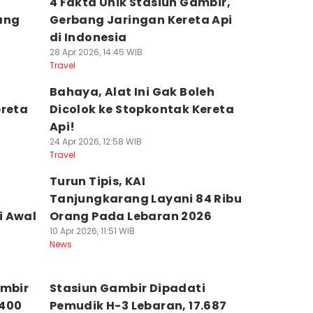
4 Fakta Unik Stasiun Gambir,
ang
Gerbang Jaringan Kereta Api
di Indonesia
28 Apr 2026, 14:45 WIB
Travel
h
Bahaya, Alat Ini Gak Boleh
ereta
Dicolok ke Stopkontak Kereta
Api!
24 Apr 2026, 12:58 WIB
Travel
Turun Tipis, KAI
Tanjungkarang Layani 84 Ribu
i Awal
Orang Pada Lebaran 2026
10 Apr 2026, 11:51 WIB
News
ambir
Stasiun Gambir Dipadati
p400
Pemudik H-3 Lebaran, 17.687