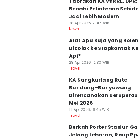
Tabrakan KA vs KRL, DPR:
Benahi Pelintasan Sebid
Jadi Lebih Modern
28 Apr 2026, 21:47 WIB
News
Alat Apa Saja yang Bole
Dicolok ke Stopkontak K
Api?
28 Apr 2026, 12:30 WIB
Travel
KA Sangkuriang Rute
Bandung–Banyuwangi
Direncanakan Beroperas
Mei 2026
19 Apr 2026, 16:45 WIB
Travel
Berkah Porter Stasiun G
Jelang Lebaran, Raup R