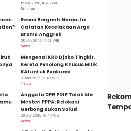
12 Mei 2026, 18:46 WIB
Science
nomi
Resmi Berganti Nama, Ini
tion?
Catatan Kecelakaan Argo
Bromo Anggrek
05 Mei 2026, 15:23 WIB
News
irut
Mengenal KRD Djoko Tingkir,
bnya
Kereta Penolong Khusus Milik
KAI untuk Evakuasi
01 Mei 2026, 16:45 WIB
Travel
eta
Anggota DPR PDIP Tolak Ide
Rekom
Kamu
Menteri PPPA: Relokasi
Tempa
Gerbong Bukan Solusi
29 Apr 2026, 10:44 WIB
News