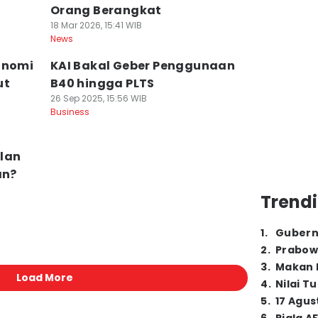
Orang Berangkat
18 Mar 2026, 15:41 WIB
News
onomi
KAI Bakal Geber Penggunaan
ut
B40 hingga PLTS
26 Sep 2025, 15:56 WIB
Business
lan
an?
Trendi
1
.
Gubern
2
.
Prabow
3
.
Makan B
Load More
4
.
Nilai T
5
.
17 Agus