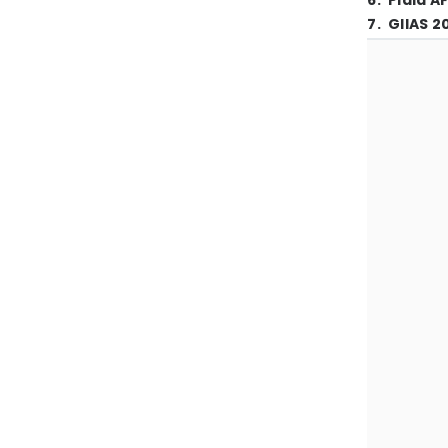
6
.
Piala A
7
.
GIIAS 2