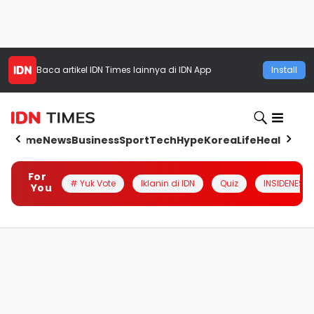
Baca artikel
IDN Times
lainnya di IDN App
Install
Home
News
Business
Sport
Tech
Hype
Korea
Life
Health
Aut
For
# Yuk Vote
Iklanin di IDN
Quiz
INSIDENESIA
You