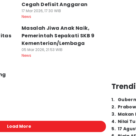
Cegah Defisit Anggaran
17 Mar 2026, 17:30 WIB
News
Masalah Jiwa Anak Naik,
itas
Pemerintah Sepakati SKB 9
Kementerian/Lembaga
05 Mar 2026, 21:53 WIB
News
ng
Trendi
1
.
Gubern
2
.
Prabow
3
.
Makan B
4
.
Nilai T
Load More
5
.
17 Agus