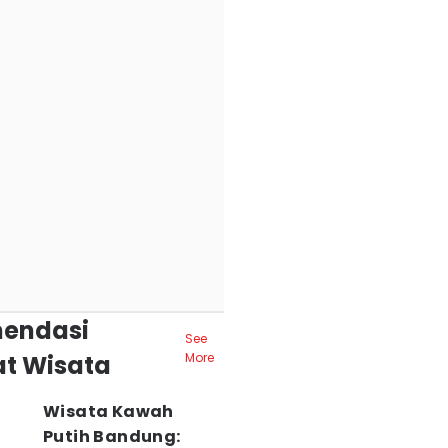
endasi
See
t Wisata
More
Wisata Kawah
Putih Bandung: