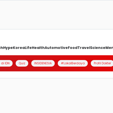
ch
Hype
Korea
Life
Health
Automotive
Food
Travel
Science
Me
 di IDN
Quiz
INSIDENESIA
#LokalBerdaya
Profil Dokter