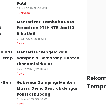
Putih
23 Jul 2026, 13:00 WIB
Business
Menteri PKP Tambah Kuota
B
Perbaikan RTLH NTB Jadi 10
n
Ribu Unit
01 Jul 2026, 20:11 WIB
News
Zulhas
Menteri LH: Pengelolaan
 Tetap
Sampah di Semarang Contoh
Ekonomi Sirkular
02 Jun 2026, 22:36 WIB
News
Rekom
n-Gvir
Gubernur Dampingi Menteri,
Tempa
Massa Demo Bentrok dengan
Polisi di Kupang
05 Mei 2026, 06:04 WIB
News