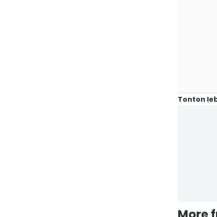
Tonton leb
More 