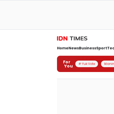
Home
News
Business
Sport
Te
For
# Yuk Vote
Iklanin
You