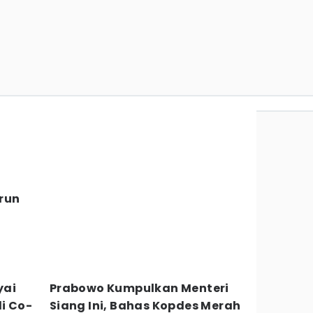
run
yai
Prabowo Kumpulkan Menteri
i Co-
Siang Ini, Bahas Kopdes Merah