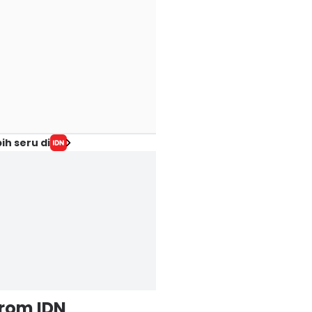
ih seru di
from IDN