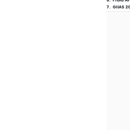
6
.
Piala A
7
.
GIIAS 2