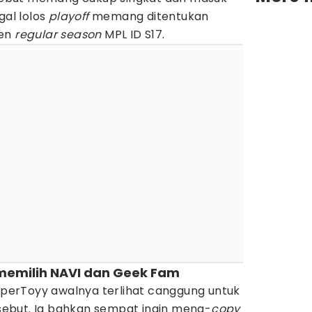
gal lolos
playoff
memang ditentukan
men
regular season
MPL ID S17.
memilih NAVI dan Geek Fam
uperToyy awalnya terlihat canggung untuk
ebut. Ia bahkan sempat ingin meng-
copy