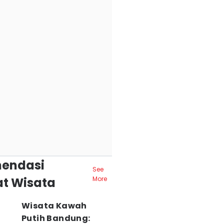
endasi
See
t Wisata
More
Wisata Kawah
Putih Bandung: