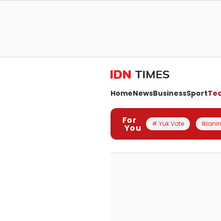
Home
News
Business
Sport
Te
For
# Yuk Vote
Iklanin
You