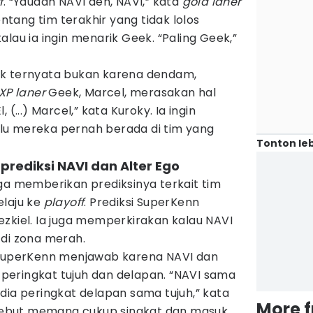
f
. “Yaudah NAVI deh, NAVI,” kata
gold laner
entang tim terakhir yang tidak lolos
lau ia ingin menarik Geek. “Paling Geek,”
ek ternyata bukan karena dendam,
XP laner
Geek, Marcel, merasakan hal
 (...) Marcel,” kata Kuroky. Ia ingin
lu mereka pernah berada di tim yang
Tonton leb
rediksi NAVI dan Alter Ego
ga memberikan prediksinya terkait tim
elaju ke
playoff
. Prediksi SuperKenn
zkiel. Ia juga memperkirakan kalau NAVI
 di zona merah.
 SuperKenn menjawab karena NAVI dan
i peringkat tujuh dan delapan. “NAVI sama
dia peringkat delapan sama tujuh,” kata
More 
ersebut memang cukup singkat dan masuk