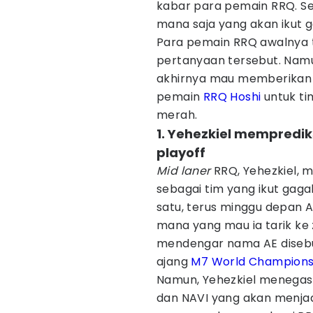
kabar para pemain RRQ. Set
mana saja yang akan ikut g
Para pemain RRQ awalnya
pertanyaan tersebut. Namun
akhirnya mau memberikan p
pemain
RRQ Hoshi
untuk ti
merah.
1. Yehezkiel memprediks
playoff
Mid laner
RRQ, Yehezkiel, m
sebagai tim yang ikut gaga
satu, terus minggu depan AE
mana yang mau ia tarik ke
mendengar nama AE disebu
ajang
M7 World Champions
Namun, Yehezkiel menegask
dan NAVI yang akan menjad