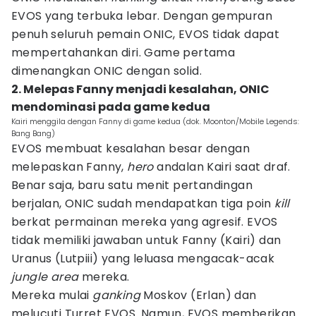
EVOS yang terbuka lebar. Dengan gempuran
penuh seluruh pemain ONIC, EVOS tidak dapat
mempertahankan diri. Game pertama
dimenangkan ONIC dengan solid.
2. Melepas Fanny menjadi kesalahan, ONIC
mendominasi pada game kedua
Kairi menggila dengan Fanny di game kedua (dok. Moonton/Mobile Legends:
Bang Bang)
EVOS membuat kesalahan besar dengan
melepaskan Fanny,
hero
andalan Kairi saat draf.
Benar saja, baru satu menit pertandingan
berjalan, ONIC sudah mendapatkan tiga poin
kill
berkat permainan mereka yang agresif. EVOS
tidak memiliki jawaban untuk Fanny (Kairi) dan
Uranus (Lutpiii) yang leluasa mengacak-acak
jungle area
mereka.
Mereka mulai
ganking
Moskov (Erlan) dan
melucuti Turret EVOS. Namun, EVOS memberikan