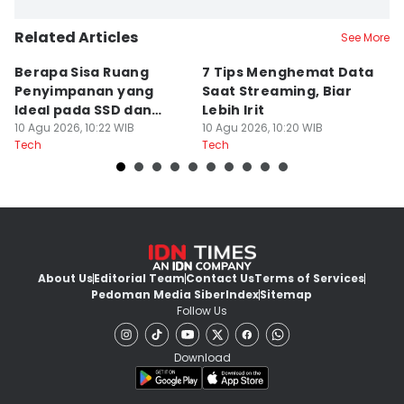
Related Articles
See More
Berapa Sisa Ruang
7 Tips Menghemat Data
S
Penyimpanan yang
Saat Streaming, Biar
G
Ideal pada SSD dan
Lebih Irit
D
HDD?
10 Agu 2026, 10:22 WIB
10 Agu 2026, 10:20 WIB
10
Tech
Tech
Te
About Us
Editorial Team
Contact Us
Terms of Services
Pedoman Media Siber
Index
Sitemap
Follow Us
Download