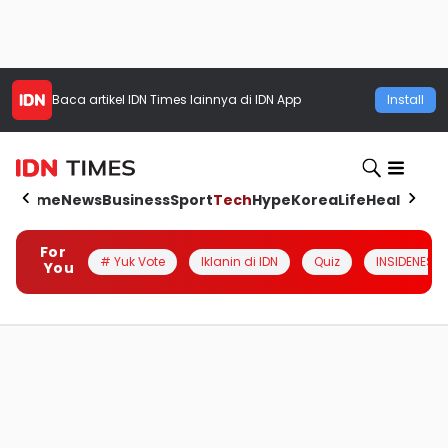
Baca artikel
IDN Times
lainnya di IDN App
Install
Home
News
Business
Sport
Tech
Hype
Korea
Life
Health
Aut
For
# Yuk Vote
Iklanin di IDN
Quiz
INSIDENESIA
You