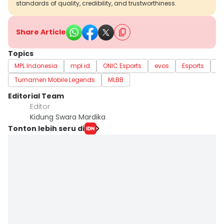
standards of quality, credibility, and trustworthiness.
Share Article
Topics
MPL Indonesia
mpl id
ONIC Esports
evos
Esports
Mo
Turnamen Mobile Legends
MLBB
Editorial Team
Editor
Kidung Swara Mardika
Tonton lebih seru di