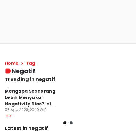
Home
Tag
Negatif
Trending in negatif
Mengapa Seseorang
5 
Lebih Menyukai
B
Negativity Bias? Ini
T
Alasannya!
05 Agu 2026, 20:10 WIB
06
Life
Lif
Latest in negatif