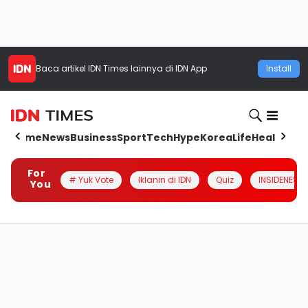
Baca artikel
IDN Times
lainnya di IDN App
Install
Home
News
Business
Sport
Tech
Hype
Korea
Life
Health
Aut
For
# Yuk Vote
Iklanin di IDN
Quiz
INSIDENESIA
You