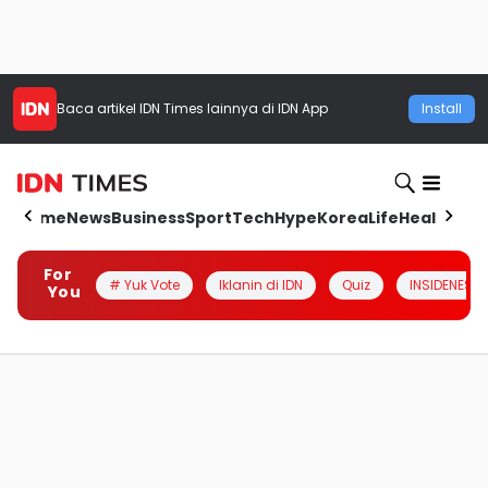
Baca artikel
IDN Times
lainnya di IDN App
Install
Home
News
Business
Sport
Tech
Hype
Korea
Life
Health
Aut
For
# Yuk Vote
Iklanin di IDN
Quiz
INSIDENESIA
You