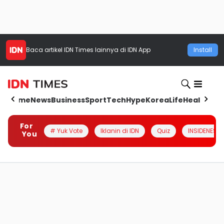
Baca artikel
IDN Times
lainnya di IDN App
Install
Home
News
Business
Sport
Tech
Hype
Korea
Life
Health
Aut
For
# Yuk Vote
Iklanin di IDN
Quiz
INSIDENESIA
You