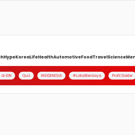
ch
Hype
Korea
Life
Health
Automotive
Food
Travel
Science
Me
 di IDN
Quiz
INSIDENESIA
#LokalBerdaya
Profil Dokter