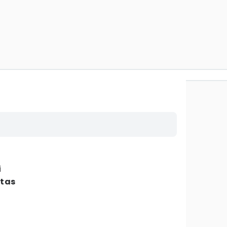
i
tas