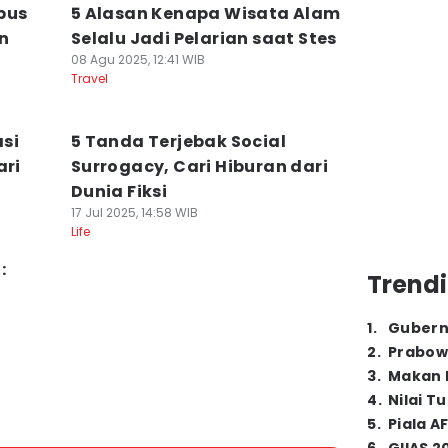
pus
5 Alasan Kenapa Wisata Alam
n
Selalu Jadi Pelarian saat Stes
08 Agu 2025, 12:41 WIB
Travel
si
5 Tanda Terjebak Social
ari
Surrogacy, Cari Hiburan dari
Dunia Fiksi
17 Jul 2025, 14:58 WIB
Life
:
Trendi
1
.
Gubern
2
.
Prabow
3
.
Makan B
4
.
Nilai T
5
.
Piala A