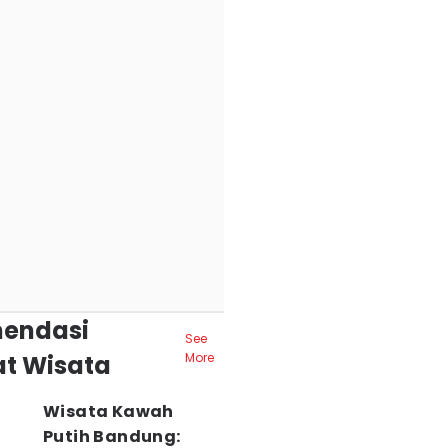
endasi
See
t Wisata
More
Wisata Kawah
Putih Bandung: