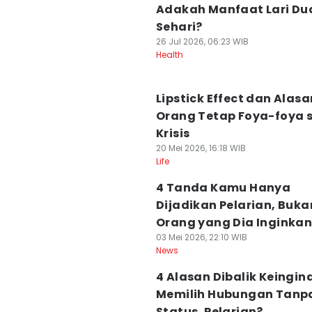
Adakah Manfaat Lari Dua
Sehari?
26 Jul 2026, 06:23 WIB
Health
Lipstick Effect dan Alasa
Orang Tetap Foya-foya 
Krisis
20 Mei 2026, 16:18 WIB
Life
4 Tanda Kamu Hanya
Dijadikan Pelarian, Buka
Orang yang Dia Inginka
03 Mei 2026, 22:10 WIB
News
4 Alasan Dibalik Keingin
Memilih Hubungan Tanp
Status, Pelarian?