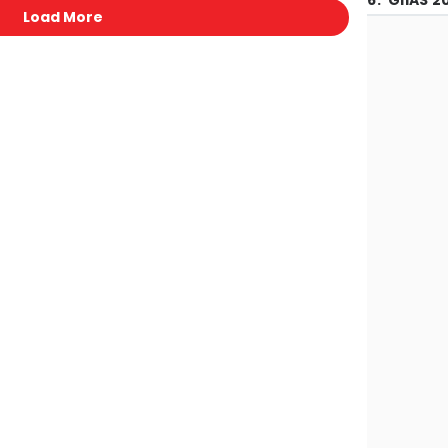
6
.
GIIAS 2
Load More