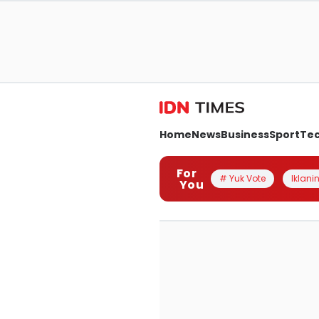
Home
News
Business
Sport
Te
For
# Yuk Vote
Iklanin
You