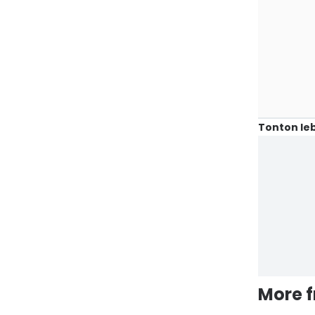
Tonton leb
More 