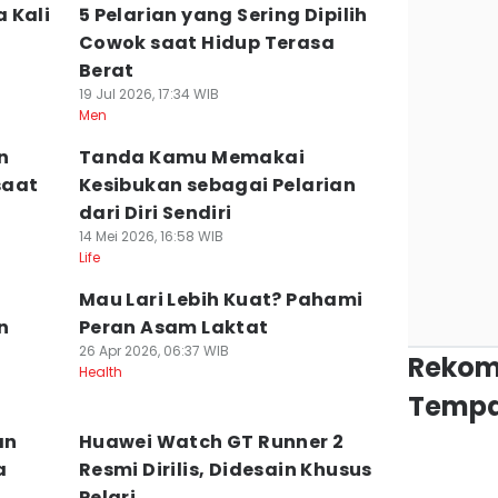
 Kali
5 Pelarian yang Sering Dipilih
Cowok saat Hidup Terasa
Berat
19 Jul 2026, 17:34 WIB
Men
n
Tanda Kamu Memakai
saat
Kesibukan sebagai Pelarian
dari Diri Sendiri
14 Mei 2026, 16:58 WIB
Life
Mau Lari Lebih Kuat? Pahami
n
Peran Asam Laktat
26 Apr 2026, 06:37 WIB
n
Rekom
Health
Tempa
an
Huawei Watch GT Runner 2
a
Resmi Dirilis, Didesain Khusus
Pelari