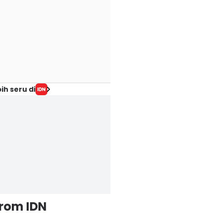
ih seru di
from IDN