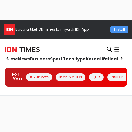
Baca artikel
IDN Times
lainnya di IDN App
Install
Home
News
Business
Sport
Tech
Hype
Korea
Life
Health
Aut
For
# Yuk Vote
Iklanin di IDN
Quiz
INSIDENESIA
You