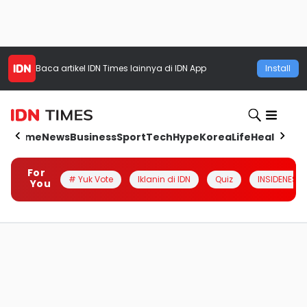
Baca artikel
IDN Times
lainnya di IDN App
Install
Home
News
Business
Sport
Tech
Hype
Korea
Life
Health
Aut
For
# Yuk Vote
Iklanin di IDN
Quiz
INSIDENESIA
You