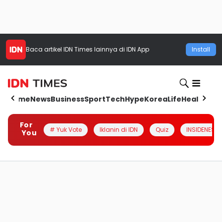
Baca artikel
IDN Times
lainnya di IDN App
Install
Home
News
Business
Sport
Tech
Hype
Korea
Life
Health
Aut
For
# Yuk Vote
Iklanin di IDN
Quiz
INSIDENESIA
You