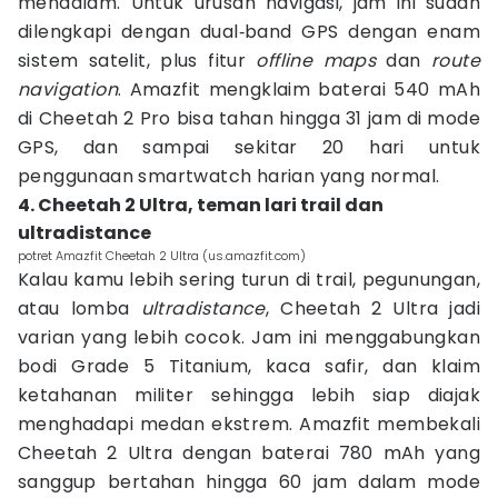
mendalam. Untuk urusan navigasi, jam ini sudah
dilengkapi dengan dual‑band GPS dengan enam
sistem satelit, plus fitur
offline maps
dan
route
navigation
. Amazfit mengklaim baterai 540 mAh
di Cheetah 2 Pro bisa tahan hingga 31 jam di mode
GPS, dan sampai sekitar 20 hari untuk
penggunaan smartwatch harian yang normal.
4. Cheetah 2 Ultra, teman lari trail dan
ultradistance
potret Amazfit Cheetah 2 Ultra (us.amazfit.com)
Kalau kamu lebih sering turun di trail, pegunungan,
atau lomba
ultradistance
, Cheetah 2 Ultra jadi
varian yang lebih cocok. Jam ini menggabungkan
bodi Grade 5 Titanium, kaca safir, dan klaim
ketahanan militer sehingga lebih siap diajak
menghadapi medan ekstrem. Amazfit membekali
Cheetah 2 Ultra dengan baterai 780 mAh yang
sanggup bertahan hingga 60 jam dalam mode