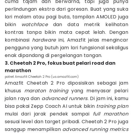
cuma tajam dan berwarna, tapi juga punya
perlindungan ekstra dari goresan. Buat yang suka
lari malam atau pagi buta, tampilan AMOLED juga
bikin
watchface
dan data metrik kelihatan
kontras tanpa bikin mata cepat lelah. Dengan
kombinasi
hardware
ini, Amazfit jelas mengincar
pengguna yang butuh jam lari fungsional sekaligus
enak dipandang di pergelangan tangan.
3. Cheetah 2 Pro, fokus buat pelari road dan
marathon
potret Amazfit Cheetah 2 Pro (us.amazfit.com)
Amazfit Cheetah 2 Pro diposisikan sebagai jam
khusus
maraton
training
yang menyasar pelari
jalan raya dan
advanced runners
. Di jam ini, kamu
bisa pakai Zepp Coach AI untuk bikin
training plan
mulai dari jarak pendek sampai
full marathon
sesuai level dan target pribadi. Cheetah 2 Pro juga
sanggup menampilkan
advanced running metrics