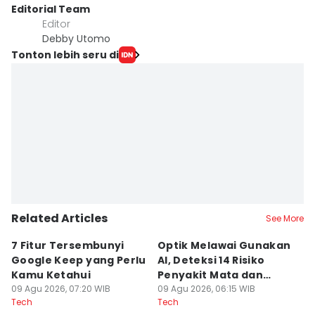
Editorial Team
Editor
Debby Utomo
Tonton lebih seru di
Related Articles
See More
7 Fitur Tersembunyi
Optik Melawai Gunakan
M
Google Keep yang Perlu
AI, Deteksi 14 Risiko
d
Kamu Ketahui
Penyakit Mata dan
M
09 Agu 2026, 07:20 WIB
Kronis
09 Agu 2026, 06:15 WIB
C
08
Tech
Tech
Te