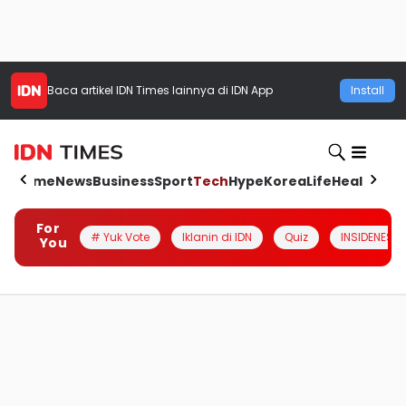
Baca artikel
IDN Times
lainnya di IDN App
Install
Home
News
Business
Sport
Tech
Hype
Korea
Life
Health
Aut
For
# Yuk Vote
Iklanin di IDN
Quiz
INSIDENESIA
You