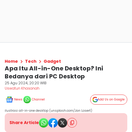
Home
Tech
Gadget
Apa Itu All-in-One Desktop? Ini
Bedanya dari PC Desktop
25 Agu 2024, 20:20 WIB
Uswatun Khasanah
News
Channel
Add Us on Google
ilustrasi all-in-one desktop (unsplash.com/Jan Losert)
Share Article