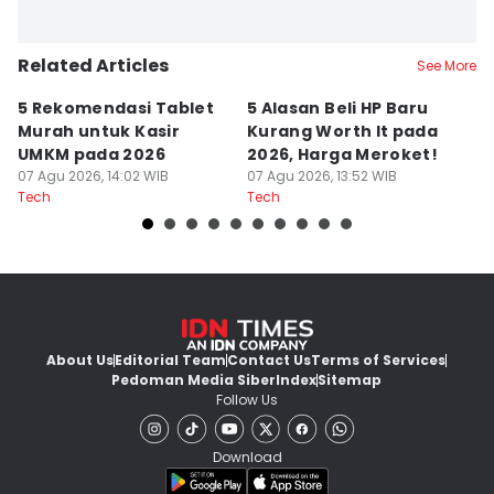
Related Articles
See More
5 Rekomendasi Tablet
5 Alasan Beli HP Baru
Re
Murah untuk Kasir
Kurang Worth It pada
d
UMKM pada 2026
2026, Harga Meroket!
B
07 Agu 2026, 14:02 WIB
07 Agu 2026, 13:52 WIB
07
Tech
Tech
Te
About Us
Editorial Team
Contact Us
Terms of Services
Pedoman Media Siber
Index
Sitemap
Follow Us
Download