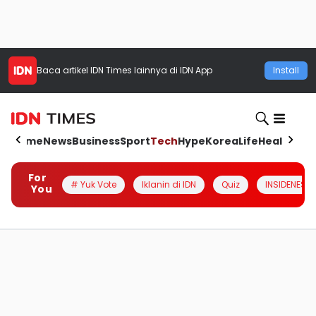
Baca artikel
IDN Times
lainnya di IDN App
Install
Home
News
Business
Sport
Tech
Hype
Korea
Life
Health
Aut
For
# Yuk Vote
Iklanin di IDN
Quiz
INSIDENESIA
You