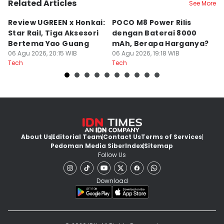
Related Articles
See More
Review UGREEN x Honkai:
POCO M8 Power Rilis
Q
Star Rail, Tiga Aksesori
dengan Baterai 8000
C
Bertema Yao Guang
mAh, Berapa Harganya?
I
06 Agu 2026, 20:15 WIB
06 Agu 2026, 19:18 WIB
06
Tech
Tech
Te
About Us
Editorial Team
Contact Us
Terms of Services
Pedoman Media Siber
Index
Sitemap
Follow Us
Download