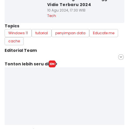
Vidio Terbaru 2024
10 Agu 2024, 17:30 WIB
Tech
Topics
Windows 11
tutorial
penyimpan data
Educate me
cache
Editorial Team
Editor
Tonton lebih seru di
Uswatun Khasanah
Editor
Yunisda Dwi Saputri