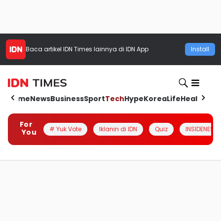
Baca artikel
IDN Times
lainnya di IDN App
Install
Home
News
Business
Sport
Tech
Hype
Korea
Life
Health
Aut
For
# Yuk Vote
Iklanin di IDN
Quiz
INSIDENESIA
You