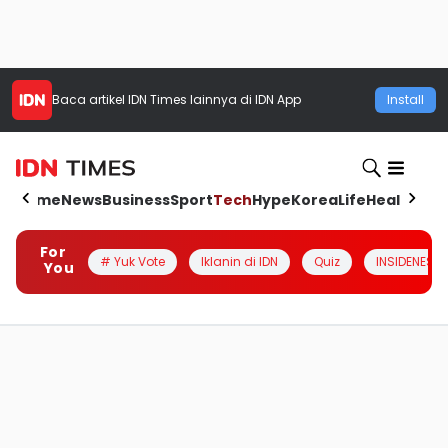
Baca artikel
IDN Times
lainnya di IDN App
Install
Home
News
Business
Sport
Tech
Hype
Korea
Life
Health
Aut
For
# Yuk Vote
Iklanin di IDN
Quiz
INSIDENESIA
You