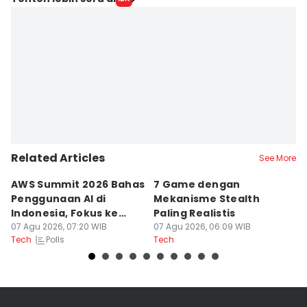
Related Articles
See More
AWS Summit 2026 Bahas
7 Game dengan
R
Penggunaan AI di
Mekanisme Stealth
St
Indonesia, Fokus ke
Paling Realistis
B
Dampak
07 Agu 2026, 07:20 WIB
07 Agu 2026, 06:09 WIB
06
Polls
Tech
Tech
Te