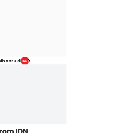
ih seru di
from IDN