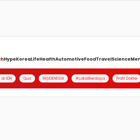
ch
Hype
Korea
Life
Health
Automotive
Food
Travel
Science
Me
 di IDN
Quiz
INSIDENESIA
#LokalBerdaya
Profil Dokter