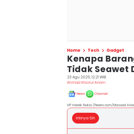
Home
Tech
Gadget
Kenapa Barang
Tidak Seawet 
23 Agu 2025, 12:21 WIB
Ahmad Khoirul Anam
News
Channel
HP merek Nokia (Pexels.com/Masood Asl
Intinya Sih