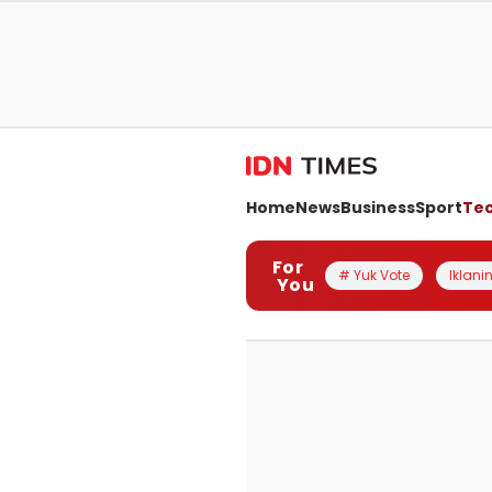
Home
News
Business
Sport
Te
For
# Yuk Vote
Iklanin
You