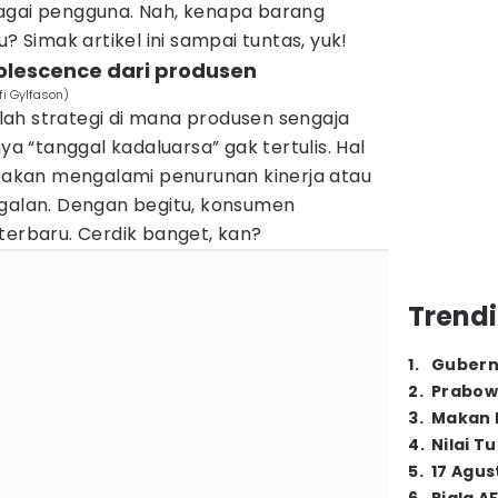
agai pengguna. Nah, kenapa barang
u? Simak artikel ini sampai tuntas, yuk!
solescence dari produsen
fi Gylfason)
ah strategi di mana produsen sengaja
 “tanggal kadaluarsa” gak tertulis. Hal
t akan mengalami penurunan kinerja atau
ggalan. Dengan begitu, konsumen
terbaru. Cerdik banget, kan?
Trendi
1
.
Gubern
2
.
Prabow
3
.
Makan B
4
.
Nilai T
5
.
17 Agus