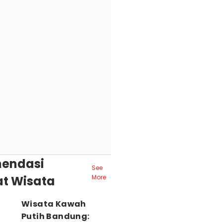
endasi
See
t Wisata
More
Wisata Kawah
Putih Bandung: