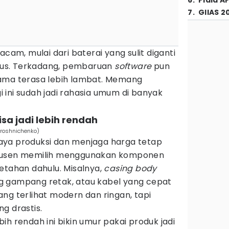
6
.
Piala A
7
.
GIIAS 2
m, mulai dari baterai yang sulit diganti
us. Terkadang, pembaruan
software
pun
lama terasa lebih lambat. Memang
gi ini sudah jadi rahasia umum di banyak
sa jadi lebih rendah
iroshnichenko)
aya produksi dan menjaga harga tetap
odusen memilih menggunakan komponen
etahan dahulu. Misalnya,
casing
body
yang gampang retak, atau kabel yang cepat
ng terlihat modern dan ringan, tapi
g drastis.
ih rendah ini bikin umur pakai produk jadi