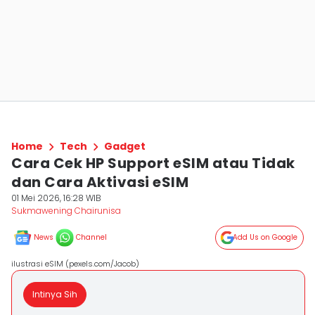
Home
Tech
Gadget
Cara Cek HP Support eSIM atau Tidak
dan Cara Aktivasi eSIM
01 Mei 2026, 16:28 WIB
Sukmawening Chairunisa
News
Channel
Add Us on Google
ilustrasi eSIM (pexels.com/Jacob)
Intinya Sih