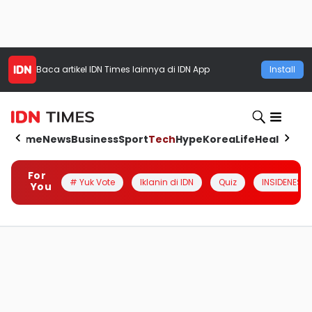
Baca artikel
IDN Times
lainnya di IDN App
Install
Home
News
Business
Sport
Tech
Hype
Korea
Life
Health
Aut
For
# Yuk Vote
Iklanin di IDN
Quiz
INSIDENESIA
You