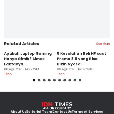
Related Articles
See More
Apakah Laptop Gaming
5 Kesalahan Beli HP saat
5 
Hanya Gimik? Simak
Promo 8.8 yang Bisa
M
Faktanya
Bikin Nyesel
E
08 Agu 2026, 14:22 WIB
08 Agu 2026, 14:02 WIB
08
Tech
Tech
Te
About Us
Editorial Team
Contact Us
Terms of Services