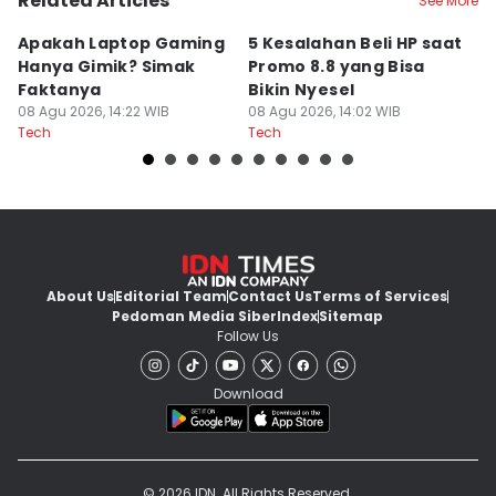
Related Articles
See More
Apakah Laptop Gaming
5 Kesalahan Beli HP saat
5 
Hanya Gimik? Simak
Promo 8.8 yang Bisa
M
Faktanya
Bikin Nyesel
E
08 Agu 2026, 14:22 WIB
08 Agu 2026, 14:02 WIB
08
Tech
Tech
Te
About Us
Editorial Team
Contact Us
Terms of Services
Pedoman Media Siber
Index
Sitemap
Follow Us
Download
© 2026 IDN. All Rights Reserved.