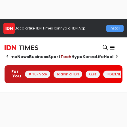
Baca artikel
IDN Times
lainnya di IDN App
Install
Home
News
Business
Sport
Tech
Hype
Korea
Life
Health
Aut
For
# Yuk Vote
Iklanin di IDN
Quiz
INSIDENESIA
You