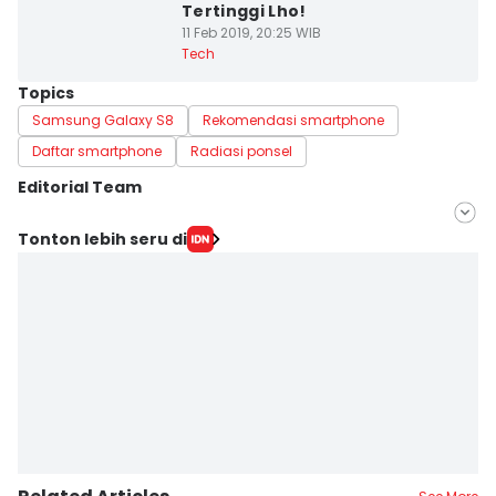
Tertinggi Lho!
11 Feb 2019, 20:25 WIB
Tech
Topics
Samsung Galaxy S8
Rekomendasi smartphone
Daftar smartphone
Radiasi ponsel
Editorial Team
Editor
Tonton lebih seru di
Bayu D. Wicaksono
Editor
Indra Zakaria