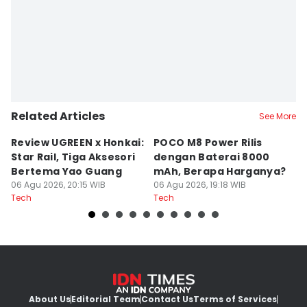
Related Articles
See More
Review UGREEN x Honkai:
POCO M8 Power Rilis
Q
Star Rail, Tiga Aksesori
dengan Baterai 8000
C
Bertema Yao Guang
mAh, Berapa Harganya?
I
06 Agu 2026, 20:15 WIB
06 Agu 2026, 19:18 WIB
06
Tech
Tech
Te
About Us
Editorial Team
Contact Us
Terms of Services