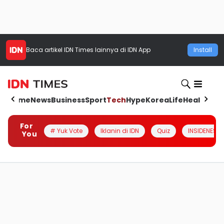
Baca artikel
IDN Times
lainnya di IDN App
Install
Home
News
Business
Sport
Tech
Hype
Korea
Life
Health
Aut
For
# Yuk Vote
Iklanin di IDN
Quiz
INSIDENESIA
You