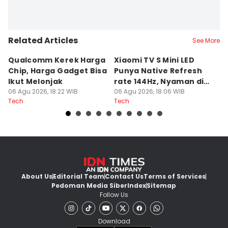
Related Articles
See More
Qualcomm Kerek Harga
Xiaomi TV S Mini LED
M
Chip, Harga Gadget Bisa
Punya Native Refresh
V
Ikut Melonjak
rate 144Hz, Nyaman di
T
06 Agu 2026, 18:22 WIB
Mata
06 Agu 2026, 18:06 WIB
s
06
Tech
Tech
Te
About Us
Editorial Team
Contact Us
Terms of Services
Pedoman Media Siber
Index
Sitemap
Follow Us
Download