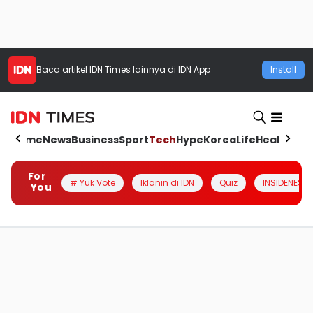
Baca artikel
IDN Times
lainnya di IDN App
Install
Home
News
Business
Sport
Tech
Hype
Korea
Life
Health
Aut
For
# Yuk Vote
Iklanin di IDN
Quiz
INSIDENESIA
You