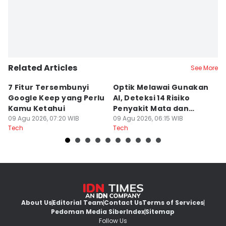
Related Articles
See More
7 Fitur Tersembunyi
Optik Melawai Gunakan
M
Google Keep yang Perlu
AI, Deteksi 14 Risiko
d
Kamu Ketahui
Penyakit Mata dan
M
09 Agu 2026, 07:20 WIB
Kronis
09 Agu 2026, 06:15 WIB
C
08
Tech
Tech
Te
About Us
Editorial Team
Contact Us
Terms of Services
Pedoman Media Siber
Index
Sitemap
Follow Us