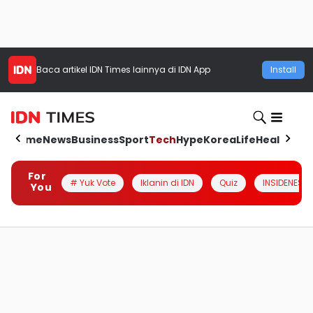
Baca artikel
IDN Times
lainnya di IDN App
Install
Home
News
Business
Sport
Tech
Hype
Korea
Life
Health
Aut
For
# Yuk Vote
Iklanin di IDN
Quiz
INSIDENESIA
You