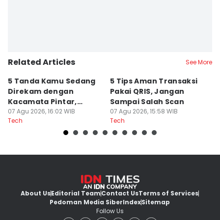
Related Articles
See More
5 Tanda Kamu Sedang
5 Tips Aman Transaksi
L
Direkam dengan
Pakai QRIS, Jangan
S
Kacamata Pintar,
Sampai Salah Scan
di
Waspada!
07 Agu 2026, 16:02 WIB
07 Agu 2026, 15:58 WIB
07
Tech
Tech
Te
About Us
Editorial Team
Contact Us
Terms of Services
Pedoman Media Siber
Index
Sitemap
Follow Us