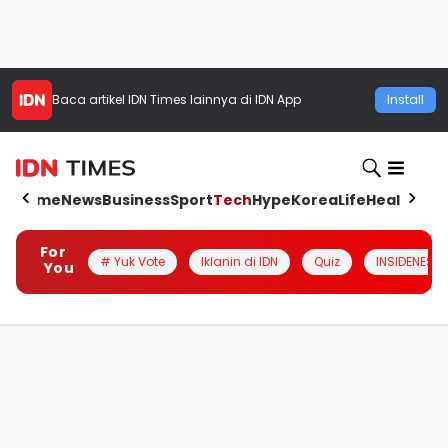
Baca artikel
IDN Times
lainnya di IDN App
Install
Home
News
Business
Sport
Tech
Hype
Korea
Life
Health
Aut
For
# Yuk Vote
Iklanin di IDN
Quiz
INSIDENESIA
You