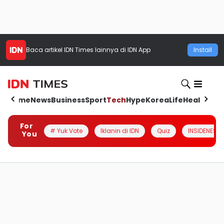
Baca artikel
IDN Times
lainnya di IDN App
Install
Home
News
Business
Sport
Tech
Hype
Korea
Life
Health
Aut
For
# Yuk Vote
Iklanin di IDN
Quiz
INSIDENESIA
You