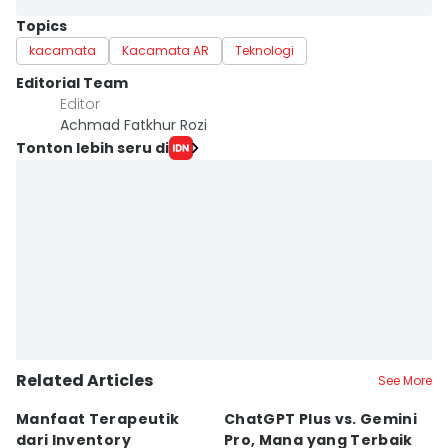
Topics
kacamata
Kacamata AR
Teknologi
Editorial Team
Editor
Achmad Fatkhur Rozi
Tonton lebih seru di
Related Articles
See More
Manfaat Terapeutik
ChatGPT Plus vs. Gemini
T
dari Inventory
Pro, Mana yang Terbaik
N