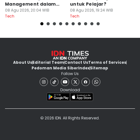
Management dalam
untuk Pelajar?
T
Cozy Game
08 Agu 2026, 20:04 WIB
08 Agu 2026, 19:24 WIB
08
Tech
Tech
Te
About Us
Editorial Team
Contact Us
Terms of Services
Pedoman Media Siber
Index
Sitemap
Follow Us
Download
© 2026 IDN. All Rights Reserved.