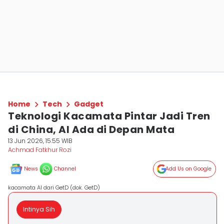
Home
Tech
Gadget
Teknologi Kacamata Pintar Jadi Tren
di China, AI Ada di Depan Mata
13 Jun 2026, 15:55 WIB
Achmad Fatkhur Rozi
News
Channel
Add Us on Google
kacamata AI dari GetD (dok. GetD)
Intinya Sih