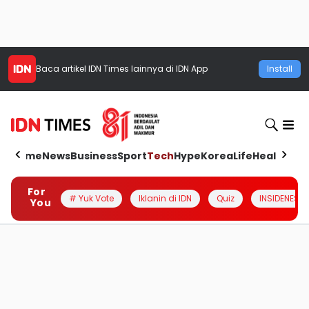
Baca artikel
IDN Times
lainnya di IDN App
Install
Home
News
Business
Sport
Tech
Hype
Korea
Life
Health
Aut
For
# Yuk Vote
Iklanin di IDN
Quiz
INSIDENESIA
You