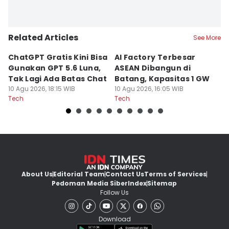
Related Articles
See More
ChatGPT Gratis Kini Bisa
AI Factory Terbesar
5
Gunakan GPT 5.6 Luna,
ASEAN Dibangun di
M
Tak Lagi Ada Batas Chat
Batang, Kapasitas 1 GW
P
10 Agu 2026, 18:15 WIB
10 Agu 2026, 16:05 WIB
In
10
Tech
Tech
Te
About Us
Editorial Team
Contact Us
Terms of Services
Pedoman Media Siber
Index
Sitemap
Follow Us
Download