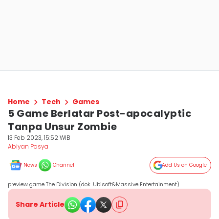
Home
Tech
Games
5 Game Berlatar Post-apocalyptic
Tanpa Unsur Zombie
13 Feb 2023, 15:52 WIB
Abiyan Pasya
News
Channel
Add Us on Google
preview game The Division (dok. Ubisoft&Massive Entertainment)
Share Article