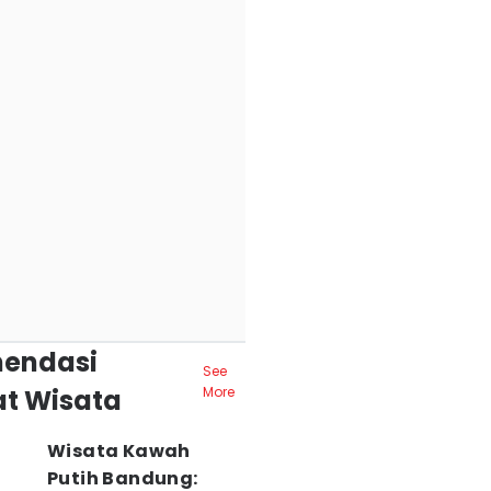
endasi
See
t Wisata
More
Wisata Kawah
Putih Bandung: