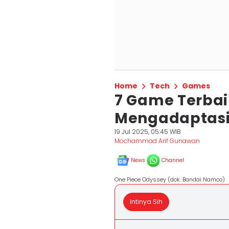
Home
Tech
Games
7 Game Terba
Mengadaptasi
19 Jul 2025, 05:45 WIB
Mochammad Arif Gunawan
News
Channel
One Piece Odyssey (dok. Bandai Namco)
Intinya Sih