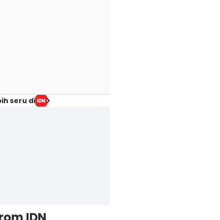
ih seru di
from IDN