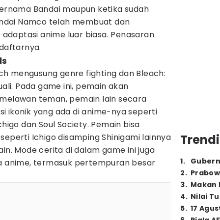
 bernama Bandai maupun ketika sudah
ndai Namco telah membuat dan
adaptasi anime luar biasa. Penasaran
 daftarnya.
ls
h mengusung genre fighting dan Bleach:
uali. Pada game ini, pemain akan
 melawan teman, pemain lain secara
kasi ikonik yang ada di anime-nya seperti
chigo dan Soul Society. Pemain bisa
seperti Ichigo disamping Shinigami lainnya
Trendi
in. Mode cerita di dalam game ini juga
1
.
Gubern
ma anime, termasuk pertempuran besar
2
.
Prabow
3
.
Makan B
4
.
Nilai T
5
.
17 Agus