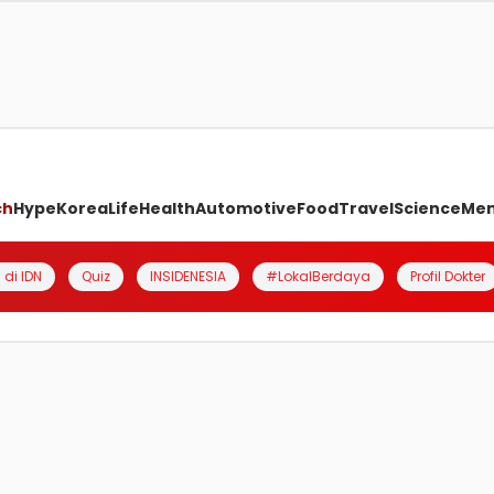
ch
Hype
Korea
Life
Health
Automotive
Food
Travel
Science
Me
 di IDN
Quiz
INSIDENESIA
#LokalBerdaya
Profil Dokter