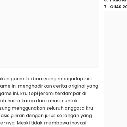
6
.
Piala A
7
.
GIIAS 2
akan game terbaru yang mengadaptasi
ame ini menghadirkan cerita original yang
game ini, kru topi jerami terdampar di
uh harta karun dan rahasia untuk
gsung menggunakan seluruh anggota kru
sis giliran dengan jurus serangan yang
me-nya. Meski tidak membawa inovasi