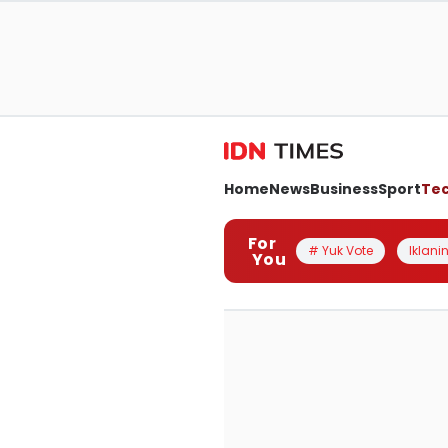
Home
News
Business
Sport
Te
For
# Yuk Vote
Iklanin
You