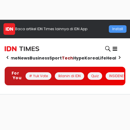
Baca artikel
IDN Times
lainnya di IDN App
Install
Home
News
Business
Sport
Tech
Hype
Korea
Life
Health
Aut
For
# Yuk Vote
Iklanin di IDN
Quiz
INSIDENESIA
You