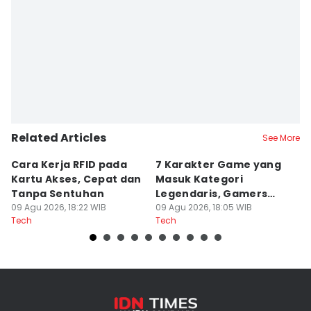
Related Articles
See More
Cara Kerja RFID pada
7 Karakter Game yang
4
Kartu Akses, Cepat dan
Masuk Kategori
M
Tanpa Sentuhan
Legendaris, Gamers
2
09 Agu 2026, 18:22 WIB
Pasti Tahu!
09 Agu 2026, 18:05 WIB
09
Tech
Tech
Te