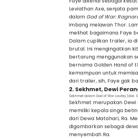
Faye dikenal sebagai kesatr
Leviathan Axe, senjata pa
dalam
God of War: Ragnar
imbang melawan Thor. Lama 
melihat bagaimana Faye be
Dalam cuplikan trailer, ia 
brutal. Ini mengingatkan ki
bertarung menggunakan sen
bernama Golden Hand of the
kemampuan untuk memisahka
dari trailer, sih, Faye gak 
2. Sekhmet, Dewi Peran
Sekhmet dalam God of War Laufey (dok. S
Sekhmet merupakan Dewi Pe
memiliki kepala singa beti
dari Dewa Matahari, Ra. Memi
digambarkan sebagai dewa
menyembah Ra.