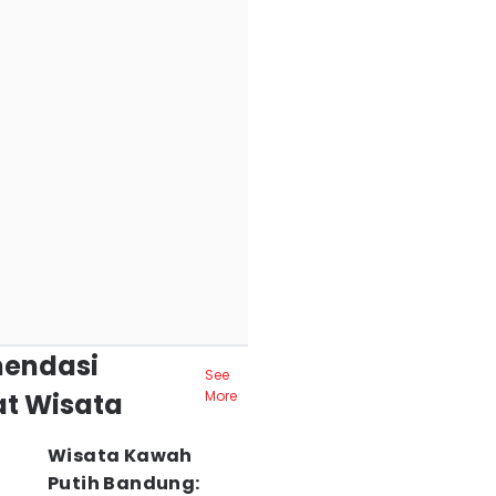
endasi
See
t Wisata
More
Wisata Kawah
Putih Bandung: