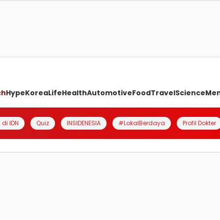
ch
Hype
Korea
Life
Health
Automotive
Food
Travel
Science
Me
 di IDN
Quiz
INSIDENESIA
#LokalBerdaya
Profil Dokter