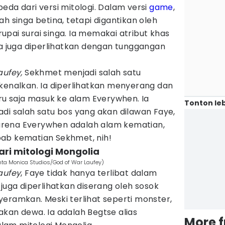
eda dari versi mitologi. Dalam versi
game
,
h singa betina, tetapi digantikan oleh
pai surai singa. Ia memakai atribut khas
Ia juga diperlihatkan dengan tunggangan
aufey,
Sekhmet menjadi salah satu
kenalkan. Ia diperlihatkan menyerang dan
 saja masuk ke alam Everywhen. Ia
Tonton leb
di salah satu bos yang akan dilawan Faye,
rena Everywhen adalah alam kematian,
ab kematian Sekhmet, nih!
ari mitologi Mongolia
nta Monica Studios/God of War Laufey)
aufey
, Faye tidak hanya terlibat dalam
 juga diperlihatkan diserang oleh sosok
eramkan. Meski terlihat seperti monster,
kan dewa. Ia adalah Begtse alias
More 