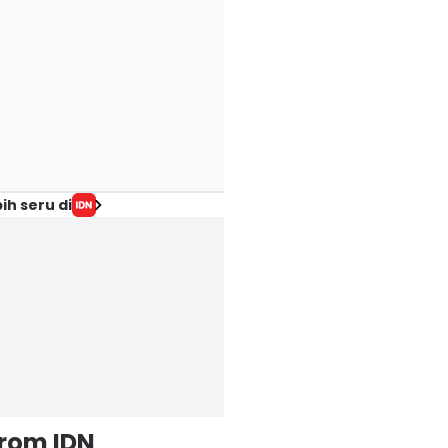
ih seru di
from IDN