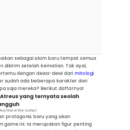
ipsikan sebagai alam baru tempat semua
 dikirim setelah kematian. Tak ayal,
ertemu dengan dewa-dewi dari
mitologi
ler sudah ada beberapa karakter dari
apa saja mereka? Berikut daftarnya!
bu Atreus yang ternyata seolah
tangguh
dios/God of War Laufey)
an protagonis baru yang akan
 game ini. Ia merupakan figur penting