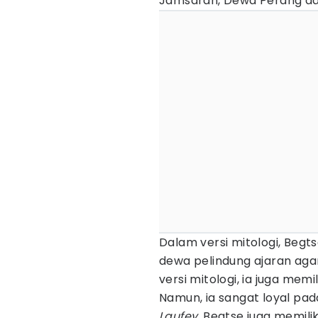
Jamsaran, Dewa Perang dal
Dalam versi mitologi, Beg
dewa pelindung ajaran aga
versi mitologi, ia juga me
Namun, ia sangat loyal pa
Laufey
, Begtse juga memili