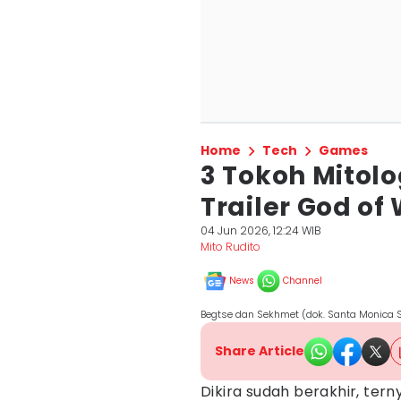
Home
Tech
Games
3 Tokoh Mitol
Trailer God of
04 Jun 2026, 12:24 WIB
Mito Rudito
News
Channel
Begtse dan Sekhmet (dok. Santa Monica S
Share Article
Dikira sudah berakhir, ter