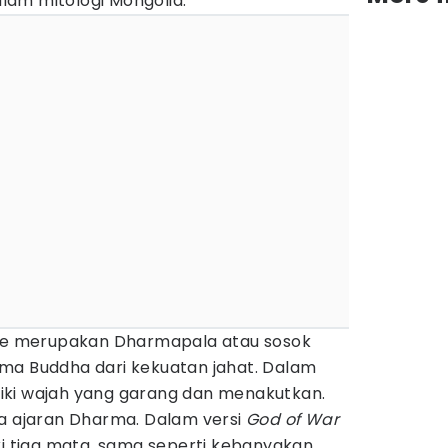
am mitologi Mongolia.
tse merupakan Dharmapala atau sosok
ma Buddha dari kekuatan jahat. Dalam
miliki wajah yang garang dan menakutkan.
da ajaran Dharma. Dalam versi
God of War
ki tiga mata, sama seperti kebanyakan