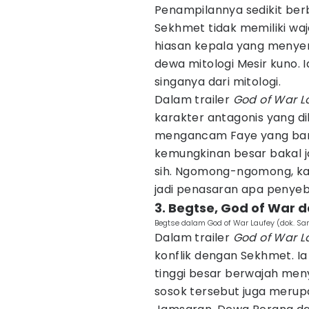
Penampilannya sedikit berb
Sekhmet tidak memiliki waja
hiasan kepala yang menyeru
dewa mitologi Mesir kuno. 
singanya dari mitologi.
Dalam trailer
God of War L
karakter antagonis yang di
mengancam Faye yang baru
kemungkinan besar bakal ja
sih. Ngomong-ngomong, ka
jadi penasaran apa penyeb
3. Begtse, God of War d
Begtse dalam God of War Laufey (dok. Sa
Dalam trailer
God of War L
konflik dengan Sekhmet. Ia
tinggi besar berwajah meny
sosok tersebut juga merupa