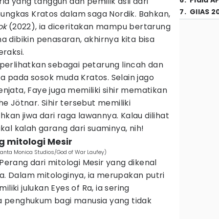
6
.
Piala A
ia yang tangguh dan pemilik asli dari
7
.
GIIAS 2
mungkas Kratos dalam saga Nordik. Bahkan,
ok
(2022), ia diceritakan mampu bertarung
dibikin penasaran, akhirnya kita bisa
raksi.
diperlihatkan sebagai petarung lincah dan
ta pada sosok muda Kratos. Selain jago
jata, Faye juga memiliki sihir mematikan
 Jötnar. Sihir tersebut memiliki
n jiwa dari raga lawannya. Kalau dilihat
bakal kalah garang dari suaminya, nih!
g mitologi Mesir
anta Monica Studios/God of War Laufey)
rang dari mitologi Mesir yang dikenal
na. Dalam mitologinya, ia merupakan putri
liki julukan Eyes of Ra, ia sering
 penghukum bagi manusia yang tidak