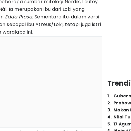
beberapa sumber mitologi Nordik, Laufey
ál. Ia merupakan ibu dari Loki yang
am
Edda Prosa.
Sementara itu, dalam versi
 sebagai ibu Atreus/Loki, tetapi juga istri
 waralaba ini.
Trendi
1
.
Gubern
2
.
Prabow
3
.
Makan B
4
.
Nilai T
5
.
17 Agus