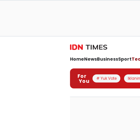
Home
News
Business
Sport
Te
For
# Yuk Vote
Iklanin
You