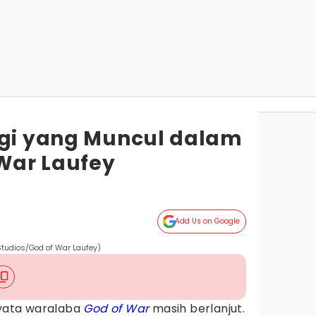
ogi yang Muncul dalam
 War Laufey
Add Us on Google
tudios/God of War Laufey)
nyata waralaba
God of War
masih berlanjut.