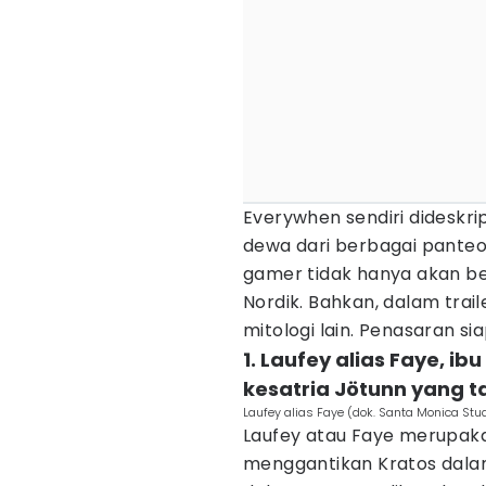
Everywhen sendiri dideskr
dewa dari berbagai panteon
gamer tidak hanya akan b
Nordik. Bahkan, dalam trai
mitologi lain. Penasaran si
1. Laufey alias Faye, i
kesatria Jötunn yang 
Laufey alias Faye (dok. Santa Monica Stu
Laufey atau Faye merupak
menggantikan Kratos dalam