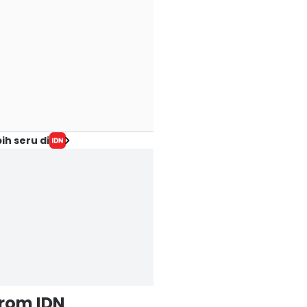
ih seru di
from IDN