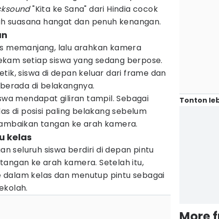
cksound
"Kita ke Sana" dari Hindia cocok
h suasana hangat dan penuh kenangan.
an
is memanjang, lalu arahkan kamera
ekam setiap siswa yang sedang berpose.
tik, siswa di depan keluar dari frame dan
 berada di belakangnya.
iswa mendapat giliran tampil. Sebagai
Tonton leb
las di posisi paling belakang sebelum
lambaikan tangan ke arah kamera.
u kelas
gan seluruh siswa berdiri di depan pintu
tangan ke arah kamera. Setelah itu,
 dalam kelas dan menutup pintu sebagai
ekolah.
More 