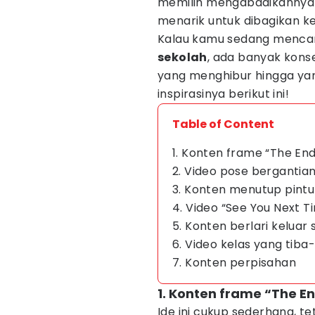
memilih mengabadikannya m
menarik untuk dibagikan 
Kalau kamu sedang mencar
sekolah
, ada banyak konse
yang menghibur hingga yan
inspirasinya berikut ini!
Table of Content
1. Konten frame “The End
2. Video pose bergantia
3. Konten menutup pintu
4. Video “See You Next T
5. Konten berlari keluar
6. Video kelas yang tiba
7. Konten perpisahan
1. Konten frame “The E
Ide ini cukup sederhana, te