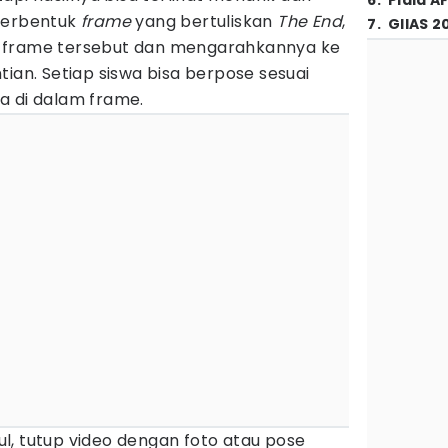
6
.
Piala A
 berbentuk
frame
yang bertuliskan
The End
,
7
.
GIIAS 2
 frame tersebut dan mengarahkannya ke
tian. Setiap siswa bisa berpose sesuai
a di dalam frame.
l, tutup video dengan foto atau pose