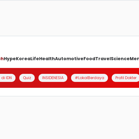
ch
Hype
Korea
Life
Health
Automotive
Food
Travel
Science
Me
 di IDN
Quiz
INSIDENESIA
#LokalBerdaya
Profil Dokter