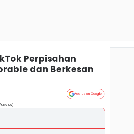
ikTok Perpisahan
orable dan Berkesan
Add Us on Google
m/Min An)