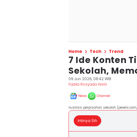
Home
Tech
Trend
7 Ide Konten T
Sekolah, Mem
09 Jun 2026, 08:42 WIB
Fadila Rosyada Hariri
News
Channel
ilustrasi perpisahan sekolah (pexels.co
Intinya Sih