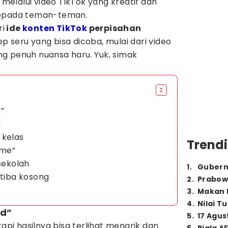
elalui video TikTok yang kreatif dan
kepada teman-teman.
i
ide
konten TikTok
perpisahan
p seru yang bisa dicoba, mulai dari video
g penuh nuansa haru. Yuk, simak
”
n
 kelas
Trendi
ime”
 sekolah
1
.
Gubern
-tiba kosong
2
.
Prabow
3
.
Makan B
4
.
Nilai T
nd”
5
.
17 Agus
tapi hasilnya bisa terlihat menarik dan