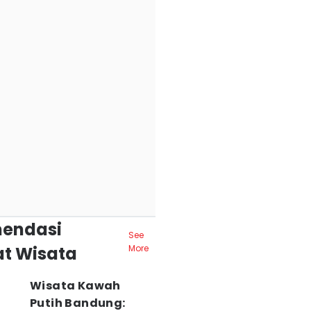
endasi
See
t Wisata
More
Wisata Kawah
Putih Bandung: