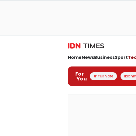
Home
News
Business
Sport
Te
For
# Yuk Vote
Iklanin
You