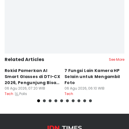
Related Articles
See More
Rokid Pamerkan AI
7 Fungsi Lain Kamera HP
Pa
Smart Glasses di DTI-CX
Selain untuk Mengambil
Te
2026, Pengunjung Bisa
Foto
05
Te
Coba
06 Agu 2026, 07:20 WIB
06 Agu 2026, 06:10 WIB
Polls
Tech
Tech