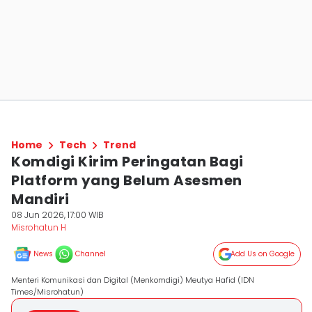
Home
Tech
Trend
Komdigi Kirim Peringatan Bagi
Platform yang Belum Asesmen
Mandiri
08 Jun 2026, 17:00 WIB
Misrohatun H
News
Channel
Add Us on Google
Menteri Komunikasi dan Digital (Menkomdigi) Meutya Hafid (IDN
Times/Misrohatun)