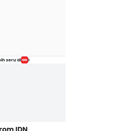
ih seru di
from IDN