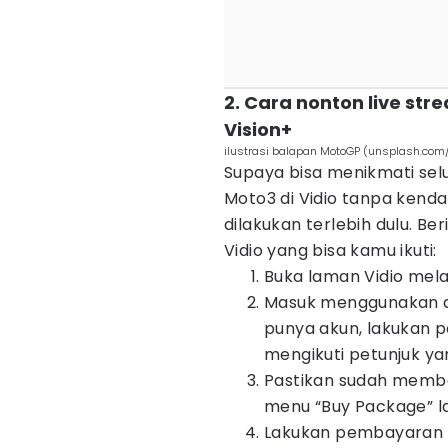
2. Cara nonton live str
Vision+
ilustrasi balapan MotoGP (unsplash.com/
Supaya bisa menikmati se
Moto3 di Vidio tanpa kend
dilakukan terlebih dulu. Ber
Vidio yang bisa kamu ikuti:
Buka laman Vidio mela
Masuk menggunakan ak
punya akun, lakukan p
mengikuti petunjuk ya
Pastikan sudah membeli
menu “Buy Package” lal
Lakukan pembayaran 