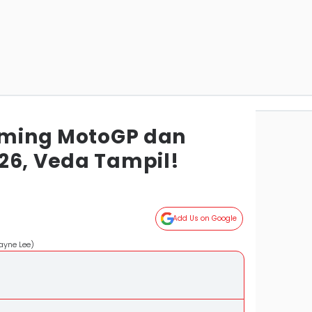
eaming MotoGP dan
26, Veda Tampil!
Add Us on Google
ayne Lee)