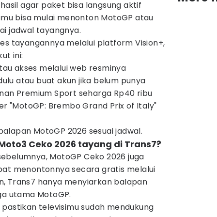
hasil agar paket bisa langsung aktif
 kamu bisa mulai menonton MotoGP atau
ai jadwal tayangnya.
es tayangannya melalui platform Vision+,
ut ini:
 atau akses melalui web resminya
 dulu atau buat akun jika belum punya
anan Premium Sport seharga Rp40 ribu
er "MotoGP: Brembo Grand Prix of Italy"
alapan MotoGP 2026 sesuai jadwal.
Moto3 Ceko 2026 tayang di Trans7?
sebelumnya, MotoGP Ceko 2026 juga
pat menontonnya secara gratis melalui
amun, Trans7 hanya menyiarkan balapan
aga utama MotoGP.
 pastikan televisimu sudah mendukung