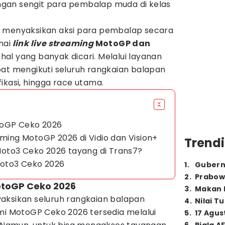
gan sengit para pembalap muda di kelas
n menyaksikan aksi para pembalap secara
nai
link live streaming
MotoGP dan
hal yang banyak dicari. Melalui layanan
pat mengikuti seluruh rangkaian balapan
ifikasi, hingga race utama.
otoGP Ceko 2026
aming MotoGP 2026 di Vidio dan Vision+
Trendi
oto3 Ceko 2026 tayang di Trans7?
oto3 Ceko 2026
1
.
Gubern
2
.
Prabow
MotoGP Ceko 2026
3
.
Makan B
aksikan seluruh rangkaian balapan
4
.
Nilai T
smi MotoGP Ceko 2026 tersedia melalui
5
.
17 Agus