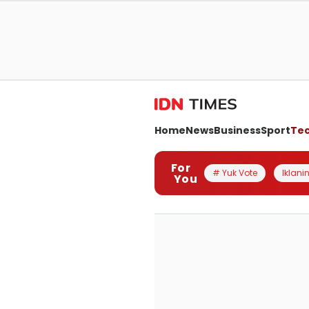
Home
News
Business
Sport
Te
For
# Yuk Vote
Iklanin
You