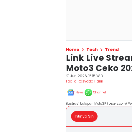
Home
Tech
Trend
Link Live Str
Moto3 Ceko 20
21 Jun 2026, 15:15 WIB
Fadila Rosyada Hariri
News
Channel
ilustrasi balapan MotoGP (pexels.com/ W
Intinya Sih