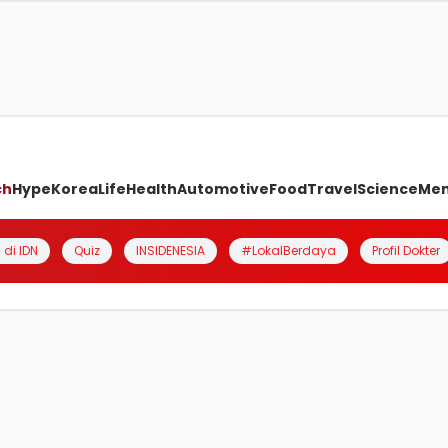
ch
Hype
Korea
Life
Health
Automotive
Food
Travel
Science
Me
 di IDN
Quiz
INSIDENESIA
#LokalBerdaya
Profil Dokter