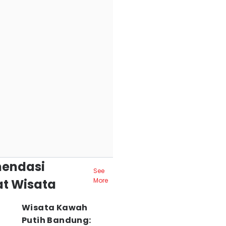
endasi
See
t Wisata
More
Wisata Kawah
Putih Bandung: