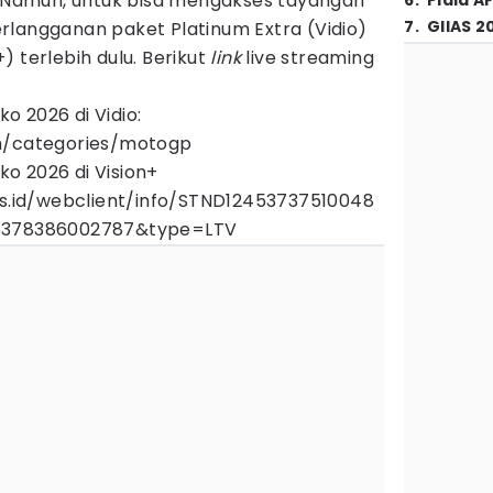
+. Namun, untuk bisa mengakses tayangan
6
.
Piala A
7
.
GIIAS 2
rlangganan paket Platinum Extra (Vidio)
) terlebih dulu. Berikut
link
live streaming
 2026 di Vidio:
m/categories/motogp
o 2026 di Vision+
us.id/webclient/info/STND12453737510048
45378386002787&type=LTV