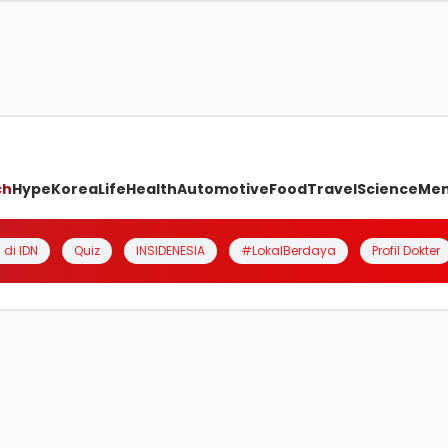
ch
Hype
Korea
Life
Health
Automotive
Food
Travel
Science
Me
 di IDN
Quiz
INSIDENESIA
#LokalBerdaya
Profil Dokter