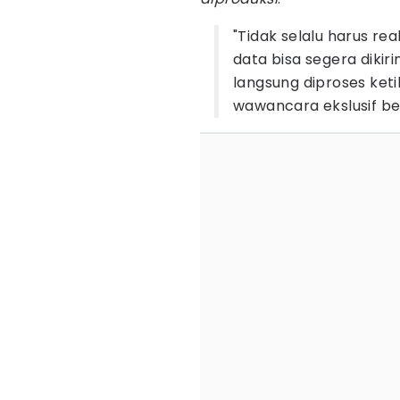
"Tidak selalu harus re
data bisa segera dikiri
langsung diproses keti
wawancara ekslusif b