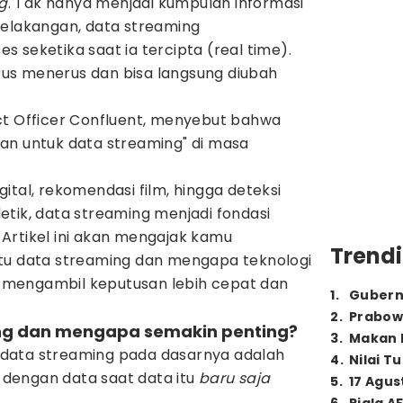
g
. Tak hanya menjadi kumpulan informasi
belakangan, data streaming
 seketika saat ia tercipta (real time).
terus menerus dan bisa langsung diubah
ct Officer Confluent, menyebut bahwa
an untuk data streaming" di masa
ital, rekomendasi film, hingga deteksi
tik, data streaming menjadi fondasi
i. Artikel ini akan mengajak kamu
Trendi
tu data streaming dan mengapa teknologi
si mengambil keputusan lebih cepat dan
1
.
Gubern
2
.
Prabow
ming dan mengapa semakin penting?
3
.
Makan B
data streaming pada dasarnya adalah
4
.
Nilai T
dengan data saat data itu
baru saja
5
.
17 Agus