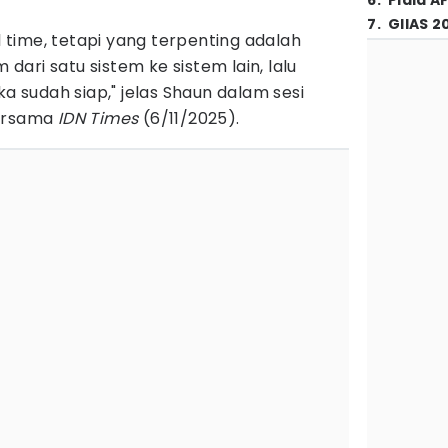
6
.
Piala A
7
.
GIIAS 2
al time, tetapi yang terpenting adalah
m dari satu sistem ke sistem lain, lalu
ka sudah siap," jelas Shaun dalam sesi
ersama
IDN Times
(6/11/2025).