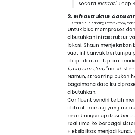
secara
instant
," ucap 
2. Infrastruktur data s
ilustrasi cloud gaming (freepik.com/macr
Untuk bisa memproses dan 
dibutuhkan infrastruktur y
lokasi. Shaun menjelaskan 
saat ini banyak bertumpu 
diciptakan oleh para pendir
facto standard"
untuk stre
Namun, streaming bukan ha
bagaimana data itu diprose
dibutuhkan.
Confluent sendiri telah 
data streaming yang memu
membangun aplikasi berbas
real time ke berbagai sist
Fleksibilitas menjadi kunci.