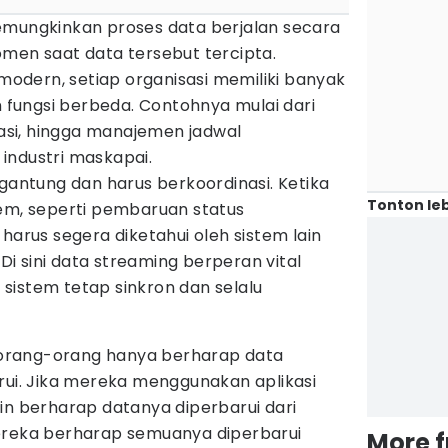
emungkinkan proses data berjalan secara
omen saat data tersebut tercipta.
 modern, setiap organisasi memiliki banyak
n fungsi berbeda. Contohnya mulai dari
rvasi, hingga manajemen jadwal
industri maskapai.
rgantung dan harus berkoordinasi. Ketika
Tonton leb
tem, seperti pembaruan status
harus segera diketahui oleh sistem lain
 Di sini data streaming berperan vital
sistem tetap sinkron dan selalu
, orang-orang hanya berharap data
rui. Jika mereka menggunakan aplikasi
in berharap datanya diperbarui dari
ereka berharap semuanya diperbarui
More 