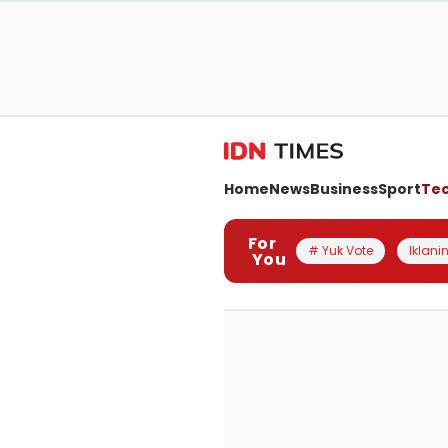
Home
News
Business
Sport
Te
For
# Yuk Vote
Iklanin
You