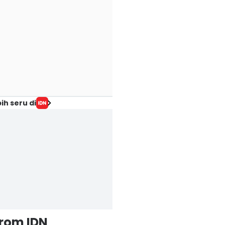
ih seru di
from IDN