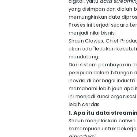
digital, yaitu
data streamin
yang disimpan dan diolah 
memungkinkan data diproses
Proses ini terjadi secara 
menjadi nilai bisnis.
Shaun Clowes, Chief Produ
akan ada "ledakan kebutuh
mendatang.
Dari sistem pembayaran dig
penipuan dalam hitungan de
inovasi di berbagai industr
memahami lebih jauh apa i
ini menjadi kunci organisa
lebih cerdas.
1. Apa itu data strea
Shaun menjelaskan bahwa 
kemampuan untuk bekerja 
diproduksi
.