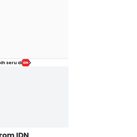
ih seru di
from IDN