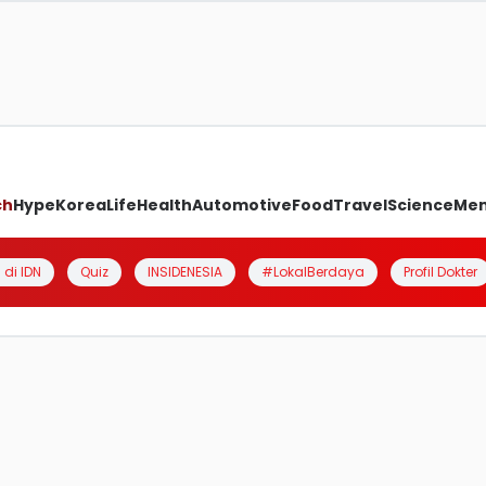
ch
Hype
Korea
Life
Health
Automotive
Food
Travel
Science
Me
 di IDN
Quiz
INSIDENESIA
#LokalBerdaya
Profil Dokter