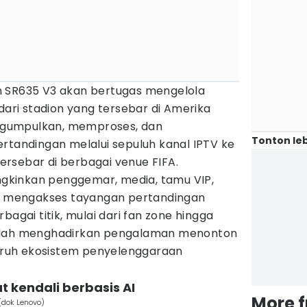
m SR635 V3 akan bertugas mengelola
 dari stadion yang tersebar di Amerika
mengumpulkan, memproses, dan
Tonton leb
rtandingan melalui sepuluh kanal IPTV ke
 tersebar di berbagai venue FIFA.
kinkan penggemar, media, tamu VIP,
an mengakses tayangan pertandingan
bagai titik, mulai dari fan zone hingga
dalah menghadirkan pengalaman menonton
luruh ekosistem penyelenggaraan
t kendali berbasis AI
More 
(dok Lenovo)