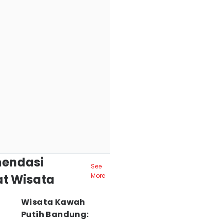
endasi
See
t Wisata
More
Wisata Kawah
Putih Bandung: