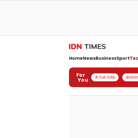
Home
News
Business
Sport
Te
For
# Yuk Vote
Iklanin
You