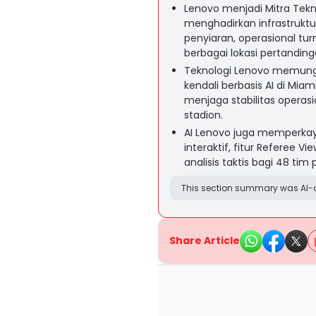
Lenovo menjadi Mitra Tekn
menghadirkan infrastruktu
penyiaran, operasional t
berbagai lokasi pertanding
Teknologi Lenovo memungki
kendali berbasis AI di Mi
menjaga stabilitas operas
stadion.
AI Lenovo juga memperka
interaktif, fitur Referee V
analisis taktis bagi 48 tim
This section summary was AI-a
Share Article