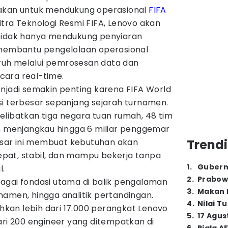
nakan untuk mendukung operasional
FIFA
tra Teknologi Resmi FIFA, Lenovo akan
 tidak hanya mendukung penyiaran
 membantu pengelolaan operasional
uh melalui pemrosesan data dan
cara real-time.
njadi semakin penting karena FIFA World
si terbesar sepanjang sejarah turnamen.
elibatkan tiga negara tuan rumah, 48 tim
an menjangkau hingga 6 miliar penggemar
besar ini membuat kebutuhan akan
Trendi
 cepat, stabil, dan mampu bekerja tanpa
1
.
Gubern
l.
2
.
Prabow
agai fondasi utama di balik pengalaman
3
.
Makan B
amen, hingga analitik pertandingan.
4
.
Nilai T
an lebih dari 17.000 perangkat Lenovo
5
.
17 Agus
ari 200 engineer yang ditempatkan di