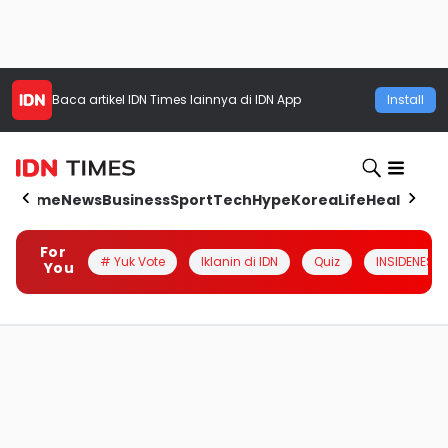
Baca artikel
IDN Times
lainnya di IDN App
Install
Home
News
Business
Sport
Tech
Hype
Korea
Life
Health
Aut
For
# Yuk Vote
Iklanin di IDN
Quiz
INSIDENESIA
You