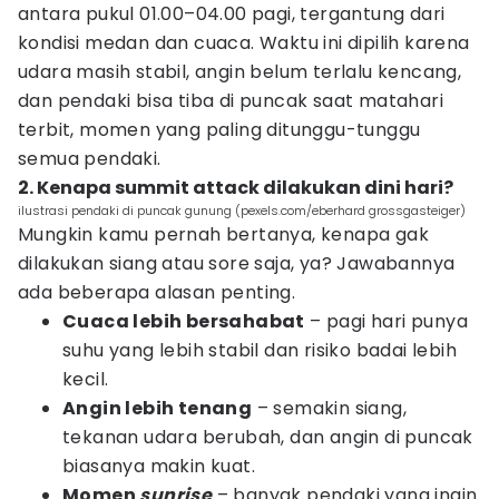
antara pukul 01.00–04.00 pagi, tergantung dari
kondisi medan dan cuaca. Waktu ini dipilih karena
udara masih stabil, angin belum terlalu kencang,
dan pendaki bisa tiba di puncak saat matahari
terbit, momen yang paling ditunggu-tunggu
semua pendaki.
2. Kenapa summit attack dilakukan dini hari?
ilustrasi pendaki di puncak gunung (pexels.com/eberhard grossgasteiger)
Mungkin kamu pernah bertanya, kenapa gak
dilakukan siang atau sore saja, ya? Jawabannya
ada beberapa alasan penting.
Cuaca lebih bersahabat
– pagi hari punya
suhu yang lebih stabil dan risiko badai lebih
kecil.
Angin lebih tenang
– semakin siang,
tekanan udara berubah, dan angin di puncak
biasanya makin kuat.
Momen
sunrise
– banyak pendaki yang ingin