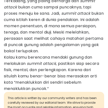
Terkadang, yang paling berharga dari
summit
attack
bukan cuma sampai puncaknya, tapi
proses menuju ke sana. Jadi,
summit attack
bukan
cuma istilah keren di dunia pendakian. Ini adalah
momen penentuan, di mana semua persiapan,
tenaga, dan mental diuji. Meski melelahkan,
perasaan saat melihat cahaya matahari pertama
di puncak gunung adalah pengalaman yang gak
bakal terlupakan.
Kalau kamu berencana mendaki gunung dan
melakukan
summit attack
, pastikan siap secara
fisik, mental, dan perlengkapan. Karena dari
situlah kamu benar-benar bisa merasakan arti
kata “menaklukkan diri sendiri sebelum
menaklukkan puncak.”
This article is written by our community writers and has been
carefully reviewed by our editorial team. We strive to provide
the most accurate and reliable information, ensuring high