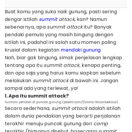
Buat kamu yang suka naik gunung, pasti sering
dengar istilah
summit
attack
, kan? Namun
sebenarnya, apa
summit attack
itu? Banyak
pendaki pemula yang masih bingung dengan
istilah ini, padahal ini salah satu momen paling
krusial dalam kegiatan
mendaki gunung
.
Nah, biar gak bingung, simak penjelasan lengkap
tentang apa itu
summit attack
, kenapa penting,
dan apa saja yang harus kamu siapkan sebelum
melakukan
summit attack
di bawah ini. Jangan
sampai ada yang terlewat, ya!
1. Apa itu summit attack?
ilustrasi pendaki di puncak gunung (pexels.com/Dziana Hasanbekava)
Secara sederhana,
summit attack
adalah istilah
dalam dunia pendakian yang berarti perjalanan
terakhir menuju puncak gunung dari
camp
terakhir (biasanya disebut
basecamp summit