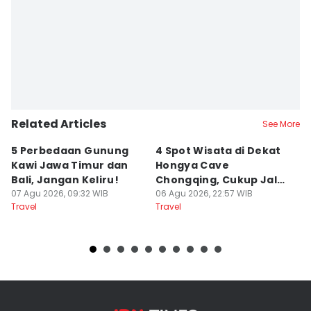
Related Articles
See More
5 Perbedaan Gunung
4 Spot Wisata di Dekat
[
Kawi Jawa Timur dan
Hongya Cave
y
Bali, Jangan Keliru!
Chongqing, Cukup Jalan
T
07 Agu 2026, 09:32 WIB
Kaki!
06 Agu 2026, 22:57 WIB
20
06
Travel
Travel
Tr