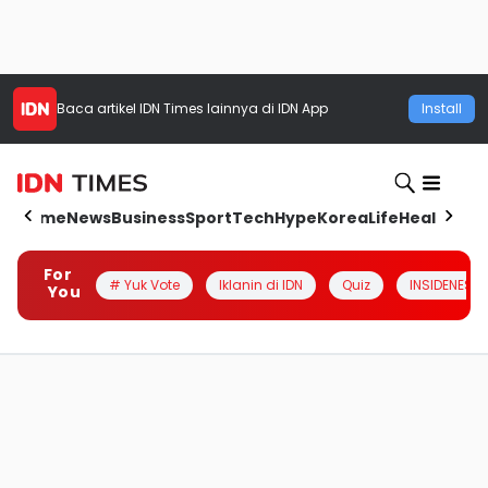
Baca artikel
IDN Times
lainnya di IDN App
Install
Home
News
Business
Sport
Tech
Hype
Korea
Life
Health
Aut
For
# Yuk Vote
Iklanin di IDN
Quiz
INSIDENESIA
You