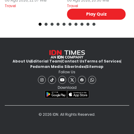
Kaki!
06 Agu 2026, 22:57 WIB
2026 Ini?
06 Agu 2026, 20:30 WIB
06
Travel
Travel
Tr
Play Quiz
About Us
Editorial Team
Contact Us
Terms of Services
Pedoman Media Siber
Index
Sitemap
Follow Us
Download
© 2026 IDN. All Rights Reserved.