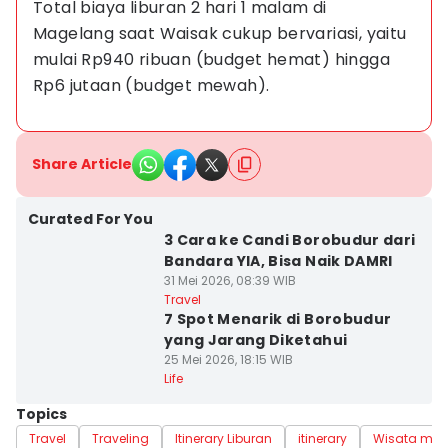
Total biaya liburan 2 hari 1 malam di 
Magelang saat Waisak cukup bervariasi, yaitu 
mulai Rp940 ribuan (budget hemat) hingga 
Rp6 jutaan (budget mewah).
Share Article
Curated For You
3 Cara ke Candi Borobudur dari
Bandara YIA, Bisa Naik DAMRI
31 Mei 2026, 08:39 WIB
Travel
7 Spot Menarik di Borobudur
yang Jarang Diketahui
25 Mei 2026, 18:15 WIB
Life
Topics
Travel
Traveling
Itinerary Liburan
itinerary
Wisata ma