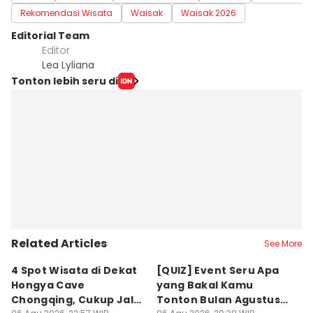
Rekomendasi Wisata
Waisak
Waisak 2026
Editorial Team
Editor
Lea Lyliana
Tonton lebih seru di
Related Articles
See More
4 Spot Wisata di Dekat
[QUIZ] Event Seru Apa
5
Hongya Cave
yang Bakal Kamu
P
Chongqing, Cukup Jalan
Tonton Bulan Agustus
J