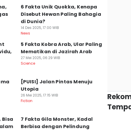
ma,
6 Fakta Unik Quokka, Kenapa
gas
Disebut Hewan Paling Bahagia
di Dunia?
14 Des 2025, 17:00 WIB
News
nt
5 Fakta Kobra Arab, Ular Paling
vidu,
Mematikan di Jazirah Arab
27 Mei 2025, 06:29 WIB
Science
Hama
[PUISI] Jalan Pintas Menuju
Utopia
Rekom
26 Mei 2025, 17:15 WIB
Fiction
Tempa
, Bisa
7 Fakta Gila Monster, Kadal
dalam
Berbisa dengan Pelindung