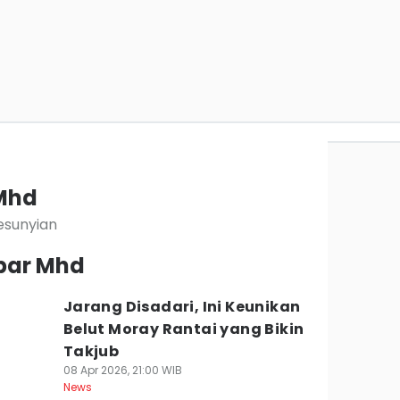
 Mhd
esunyian
kbar Mhd
Jarang Disadari, Ini Keunikan
Belut Moray Rantai yang Bikin
Takjub
08 Apr 2026, 21:00 WIB
News