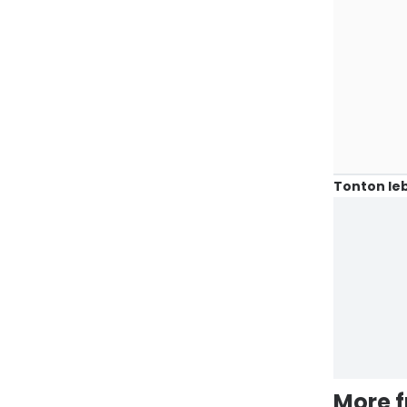
Tonton leb
More 