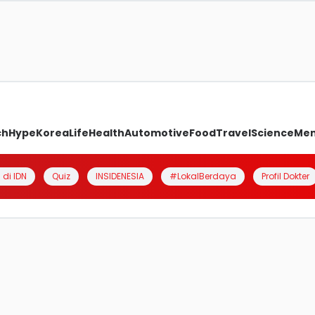
ch
Hype
Korea
Life
Health
Automotive
Food
Travel
Science
Me
 di IDN
Quiz
INSIDENESIA
#LokalBerdaya
Profil Dokter