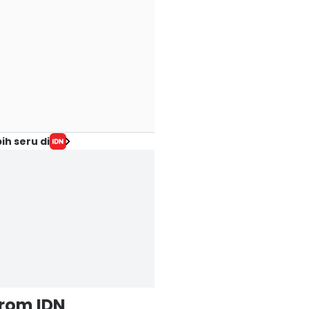
ih seru di
from IDN