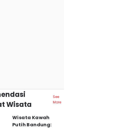
endasi
See
t Wisata
More
Wisata Kawah
Putih Bandung: