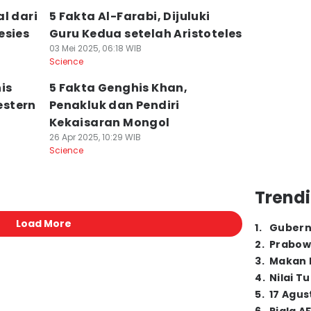
l dari
5 Fakta Al-Farabi, Dijuluki
esies
Guru Kedua setelah Aristoteles
03 Mei 2025, 06:18 WIB
Science
nis
5 Fakta Genghis Khan,
estern
Penakluk dan Pendiri
Kekaisaran Mongol
26 Apr 2025, 10:29 WIB
Science
Trendi
Load More
1
.
Gubern
2
.
Prabow
3
.
Makan B
4
.
Nilai T
5
.
17 Agus