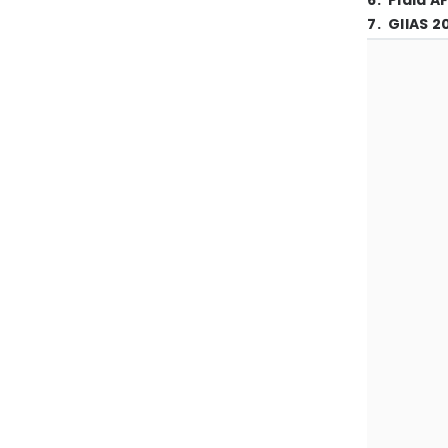
6
.
Piala A
7
.
GIIAS 2