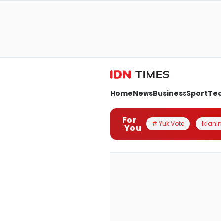
Home
News
Business
Sport
Te
For
# Yuk Vote
Iklanin
You