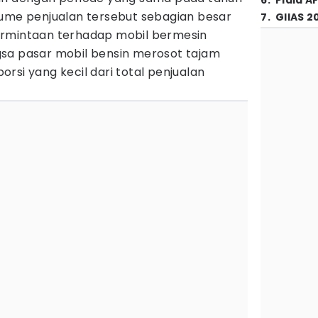
6
.
Piala A
lume penjualan tersebut sebagian besar
7
.
GIIAS 2
ermintaan terhadap mobil bermesin
sa pasar mobil bensin merosot tajam
rsi yang kecil dari total penjualan