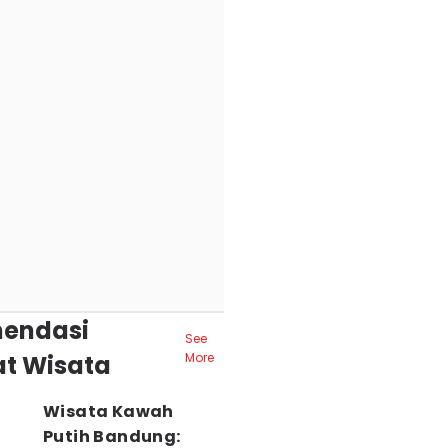
endasi
See
t Wisata
More
Wisata Kawah
Putih Bandung: