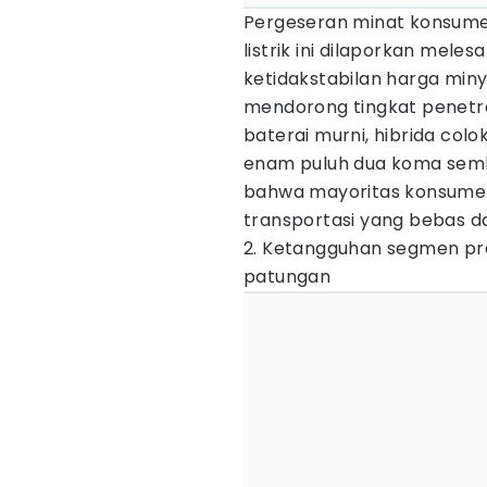
Pergeseran minat konsumen
listrik ini dilaporkan meles
ketidakstabilan harga miny
mendorong tingkat penetrasi
baterai murni, hibrida col
enam puluh dua koma sembi
bahwa mayoritas konsumen 
transportasi yang bebas da
2. Ketangguhan segmen p
patungan