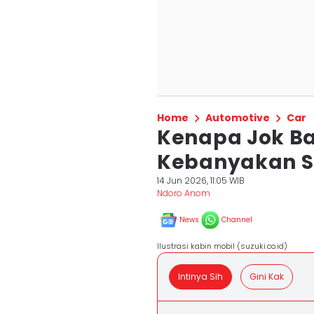
Home
Automotive
Car
Kenapa Jok Ba
Kebanyakan S
14 Jun 2026, 11:05 WIB
Ndoro Anom
News
Channel
Ilustrasi kabin mobil (suzuki.co.id)
Intinya Sih
Gini Kak