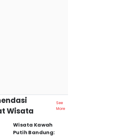
endasi
See
t Wisata
More
Wisata Kawah
Putih Bandung: