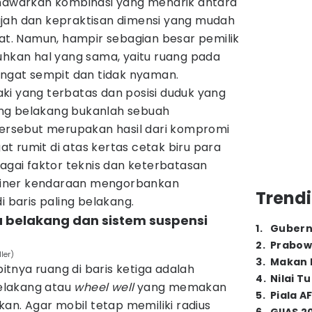
enawarkan kombinasi yang menarik antara
jah dan kepraktisan dimensi yang mudah
dat. Namun, hampir sebagian besar pemilik
uhkan hal yang sama, yaitu ruang pada
angat sempit dan tidak nyaman.
ki yang terbatas dan posisi duduk yang
aling belakang bukanlah sebuah
 tersebut merupakan hasil dari kompromi
 rumit di atas kertas cetak biru para
bagai faktor teknis dan keterbatasan
iner kendaraan mengorbankan
Trendi
baris paling belakang.
a belakang dan sistem suspensi
1
.
Gubern
2
.
Prabow
ler)
3
.
Makan B
tnya ruang di baris ketiga adalah
4
.
Nilai T
elakang atau
wheel well
yang memakan
5
.
Piala A
kan. Agar mobil tetap memiliki radius