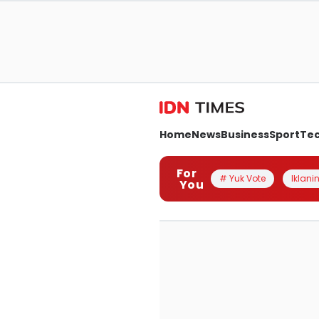
Home
News
Business
Sport
Te
For
# Yuk Vote
Iklanin
You