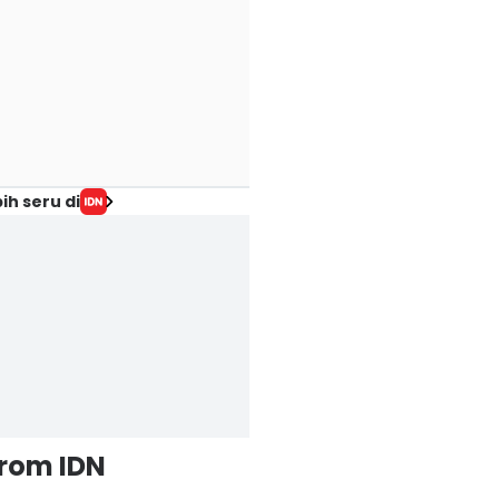
ih seru di
from IDN