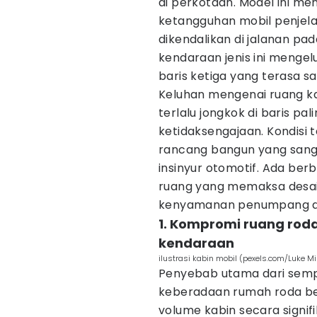
di perkotaan. Model ini m
ketangguhan mobil penjela
dikendalikan di jalanan pa
kendaraan jenis ini mengel
baris ketiga yang terasa s
Keluhan mengenai ruang ka
terlalu jongkok di baris p
ketidaksengajaan. Kondisi
rancang bangun yang sangat
insinyur otomotif. Ada ber
ruang yang memaksa desa
kenyamanan penumpang di 
1. Kompromi ruang rod
kendaraan
ilustrasi kabin mobil (pexels.com/Luke Mil
Penyebab utama dari sempi
keberadaan rumah roda b
volume kabin secara signifi