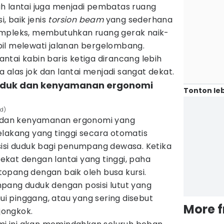
h lantai juga menjadi pembatas ruang
i, baik jenis
torsion beam
yang sederhana
mpleks, membutuhkan ruang gerak naik-
il melewati jalanan bergelombang.
tai kabin baris ketiga dirancang lebih
ra alas jok dan lantai menjadi sangat dekat.
duduk dan kenyamanan ergonomi
Tonton leb
rd)
uk dan kenyamanan ergonomi yang
elakang yang tinggi secara otomatis
sisi duduk bagi penumpang dewasa. Ketika
 dekat dengan lantai yang tinggi, paha
opang dengan baik oleh busa kursi.
pang duduk dengan posisi lutut yang
 pinggang, atau yang sering disebut
More 
 jongkok.