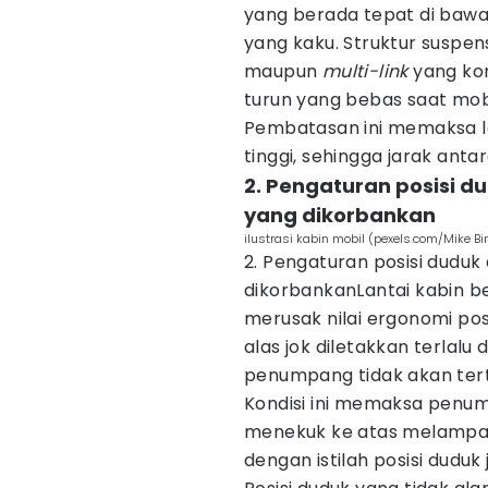
yang berada tepat di bawa
yang kaku. Struktur suspens
maupun
multi-link
yang ko
turun yang bebas saat mob
Pembatasan ini memaksa lan
tinggi, sehingga jarak anta
2. Pengaturan posisi 
yang dikorbankan
ilustrasi kabin mobil (pexels.com/Mike Bi
2. Pengaturan posisi dud
dikorbankanLantai kabin b
merusak nilai ergonomi po
alas jok diletakkan terlalu
penumpang tidak akan tert
Kondisi ini memaksa penum
menekuk ke atas melampaui
dengan istilah posisi duduk