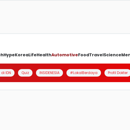
ch
Hype
Korea
Life
Health
Automotive
Food
Travel
Science
Me
 di IDN
Quiz
INSIDENESIA
#LokalBerdaya
Profil Dokter