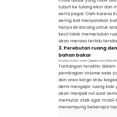
Posisi duduk yang tidak al
tubuh ke tulang ekor dan 
serta pegal. Oleh karena it
sering kali menyatakan ba
hanya dirancang untuk ana
kecil tidak memerlukan rua
akan merasa terlalu tersik
3. Perebutan ruang de
bahan bakar
ilustrasi kabin mobil (pexels.com/Mike Bi
Tantangan terakhir dalam
pembagian volume sasis y
dan area kargo atau bagasi.
demi mengejar ruang kaki 
akan menjadi nol saat semu
memutar otak agar mobil t
menampung beberapa tas a