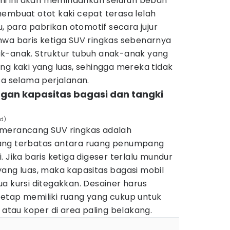
ami ini akan memindahkan seluruh beban
membuat otot kaki cepat terasa lelah
u, para pabrikan otomotif secara jujur
hwa baris ketiga SUV ringkas sebenarnya
k-anak. Struktur tubuh anak-anak yang
ng kaki yang luas, sehingga mereka tidak
sa selama perjalanan.
ngan kapasitas bagasi dan tangki
rd)
 merancang SUV ringkas adalah
ang terbatas antara ruang penumpang
 Jika baris ketiga digeser terlalu mundur
yang luas, maka kapasitas bagasi mobil
a kursi ditegakkan. Desainer harus
etap memiliki ruang yang cukup untuk
tau koper di area paling belakang.