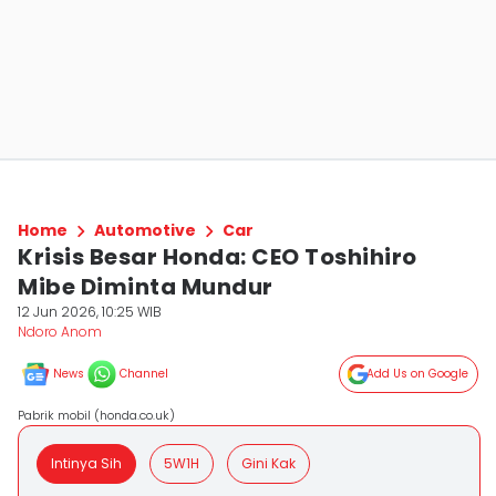
Home
Automotive
Car
Krisis Besar Honda: CEO Toshihiro
Mibe Diminta Mundur
12 Jun 2026, 10:25 WIB
Ndoro Anom
News
Channel
Add Us on Google
Pabrik mobil (honda.co.uk)
Intinya Sih
5W1H
Gini Kak