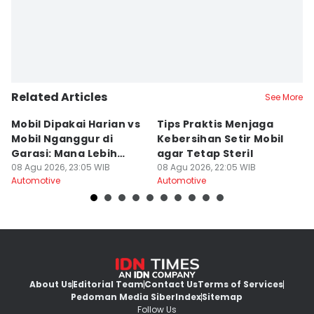
Related Articles
See More
Mobil Dipakai Harian vs
Tips Praktis Menjaga
S
Mobil Nganggur di
Kebersihan Setir Mobil
Di
Garasi: Mana Lebih
agar Tetap Steril
d
Awet?
08 Agu 2026, 23:05 WIB
08 Agu 2026, 22:05 WIB
08
Automotive
Automotive
Au
About Us
Editorial Team
Contact Us
Terms of Services
Pedoman Media Siber
Index
Sitemap
Follow Us