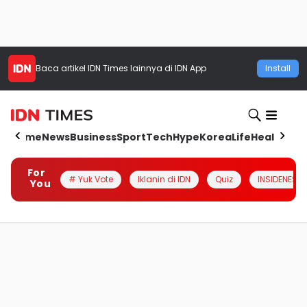
Baca artikel
IDN Times
lainnya di IDN App
Install
Home
News
Business
Sport
Tech
Hype
Korea
Life
Health
Aut
For
# Yuk Vote
Iklanin di IDN
Quiz
INSIDENESIA
You