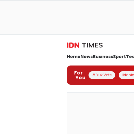
Home
News
Business
Sport
Te
For
# Yuk Vote
Iklanin
You