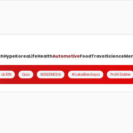
ch
Hype
Korea
Life
Health
Automotive
Food
Travel
Science
Me
 di IDN
Quiz
INSIDENESIA
#LokalBerdaya
Profil Dokter