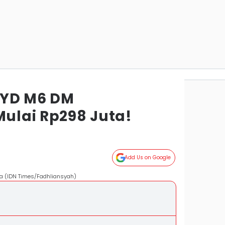
BYD M6 DM
ulai Rp298 Juta!
Add Us on Google
a (IDN Times/Fadhliansyah)