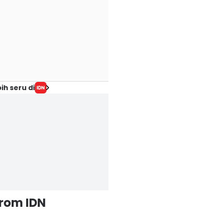
ih seru di
from IDN