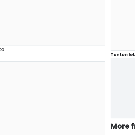
ta
Tonton leb
a
More 