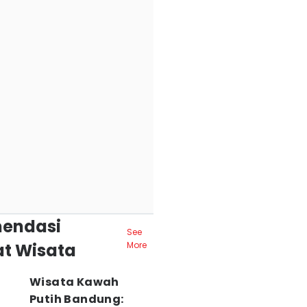
endasi
See
t Wisata
More
Wisata Kawah
Putih Bandung: