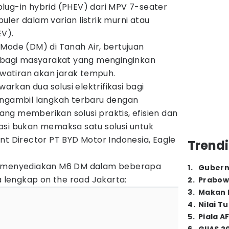
i plug-in hybrid (PHEV) dari MPV 7-seater
ler dalam varian listrik murni atau
EV).
Mode (DM) di Tanah Air, bertujuan
i bagi masyarakat yang menginginkan
hawatiran akan jarak tempuh.
kan dua solusi elektrifikasi bagi
engambil langkah terbaru dengan
ng memberikan solusi praktis, efisien dan
fikasi bukan memaksa satu solusi untuk
nt Director PT BYD Motor Indonesia, Eagle
Trendi
a menyediakan M6 DM dalam beberapa
1
.
Gubern
a lengkap on the road Jakarta:
2
.
Prabow
3
.
Makan B
4
.
Nilai T
5
.
Piala A