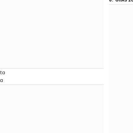
6
.
GIIAS 2
uta
ta