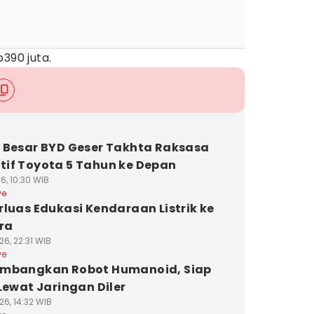
390 juta.
 Besar BYD Geser Takhta Raksasa
if Toyota 5 Tahun ke Depan
6, 10:30 WIB
ve
rluas Edukasi Kendaraan Listrik ke
ra
6, 22:31 WIB
ve
embangkan Robot Humanoid, Siap
 Lewat Jaringan Diler
26, 14:32 WIB