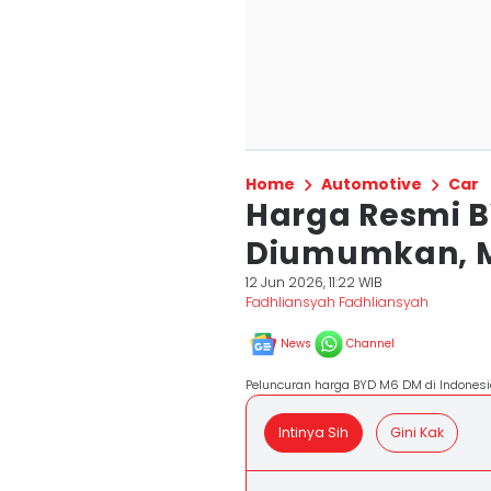
Home
Automotive
Car
Harga Resmi 
Diumumkan, M
12 Jun 2026, 11:22 WIB
Fadhliansyah Fadhliansyah
News
Channel
Peluncuran harga BYD M6 DM di Indonesi
Intinya Sih
Gini Kak