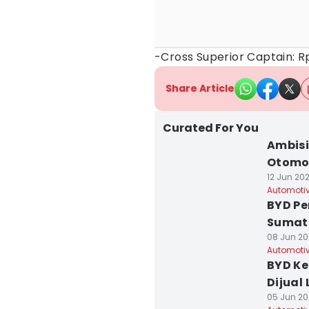
-Cross Superior Captain: Rp
Share Article
Curated For You
Ambisi
Otomot
12 Jun 202
Automoti
BYD Pe
Sumat
08 Jun 202
Automoti
BYD K
Dijual
05 Jun 20