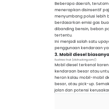
Beberapa daerah, terutama 
menerapkan disinsentif pa
menyumbang polusi lebih b
berdasarkan emisi gas buang
dibanding bensin, beban pa
tertentu.
Ini menjadi salah satu up
penggunaan kendaraan yan
3. Mobil diesel biasan
Ilustrasi truk (ctctrucking.com/)
Mobil diesel terkenal kare
kendaraan besar atau unt
heran kalau mobil-mobil d
besar, atau pick-up. Sema
jalan dan potensi kerusaka