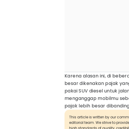
Karena alasan ini, di beb
besar dikenakan pajak yang
pakai SUV diesel untuk jala
menganggap mobilmu sebag
pajak lebih besar dibandin
This article is written by our com
editorial team. We strive to provi
high standards of quality, credibil