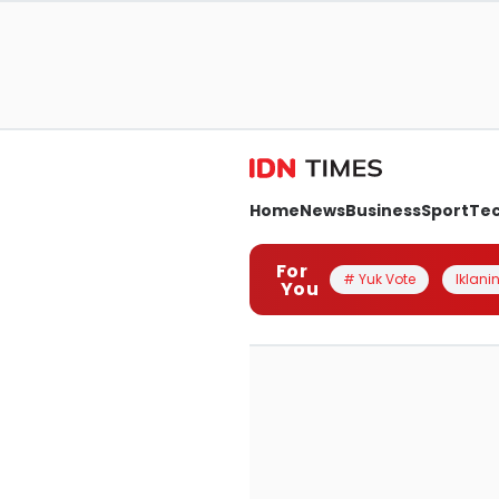
Home
News
Business
Sport
Te
For
# Yuk Vote
Iklanin
You