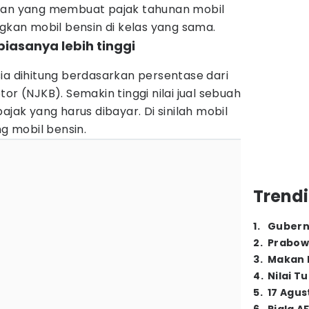
asan yang membuat pajak tahunan mobil
ngkan mobil bensin di kelas yang sama.
l biasanya lebih tinggi
ia dihitung berdasarkan persentase dari
or (NJKB). Semakin tinggi nilai jual sebuah
ajak yang harus dibayar. Di sinilah mobil
ng mobil bensin.
Trendi
1
.
Gubern
2
.
Prabow
3
.
Makan B
4
.
Nilai T
5
.
17 Agus