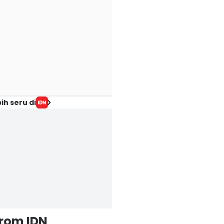
ih seru di
from IDN