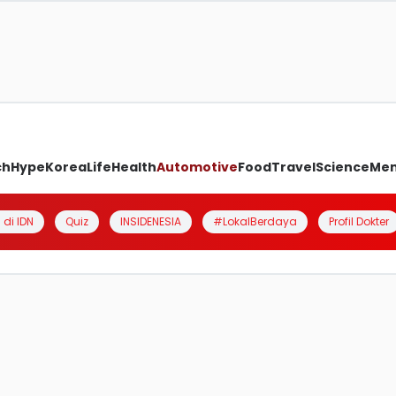
ch
Hype
Korea
Life
Health
Automotive
Food
Travel
Science
Me
 di IDN
Quiz
INSIDENESIA
#LokalBerdaya
Profil Dokter