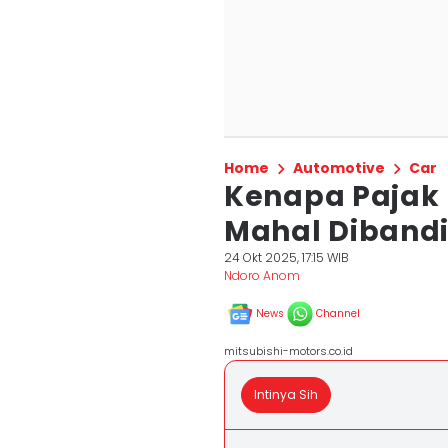
Home
Automotive
Car
Kenapa Pajak M
Mahal Dibandi
24 Okt 2025, 17:15 WIB
Ndoro Anom
News
Channel
mitsubishi-motors.co.id
Intinya Sih