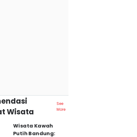
endasi
See
t Wisata
More
Wisata Kawah
Putih Bandung: