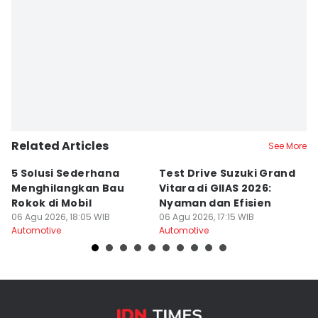
Related Articles
See More
5 Solusi Sederhana
Test Drive Suzuki Grand
Ba
Menghilangkan Bau
Vitara di GIIAS 2026:
M
Rokok di Mobil
Nyaman dan Efisien
P
06 Agu 2026, 18:05 WIB
06 Agu 2026, 17:15 WIB
H
06
Automotive
Automotive
Au