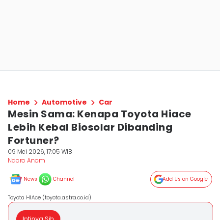
Home
Automotive
Car
Mesin Sama: Kenapa Toyota Hiace
Lebih Kebal Biosolar Dibanding
Fortuner?
09 Mei 2026, 17:05 WIB
Ndoro Anom
News
Channel
Add Us on Google
Toyota HIAce (toyota.astra.co.id)
Intinya Sih