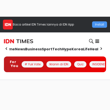
Baca artikel
IDN Times
lainnya di IDN App
Install
Home
News
Business
Sport
Tech
Hype
Korea
Life
Health
Aut
For
# Yuk Vote
Iklanin di IDN
Quiz
INSIDENESIA
You