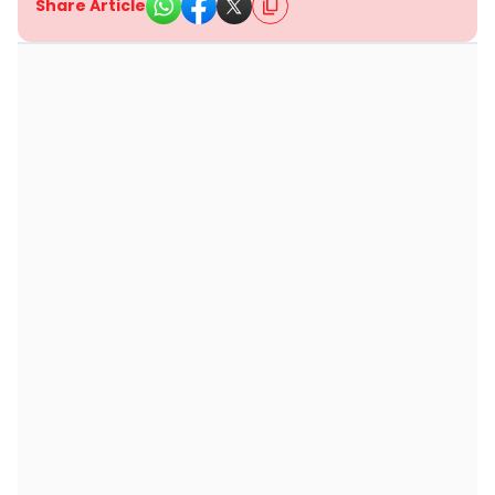
Share Article