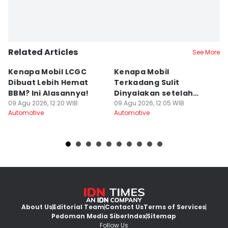
Related Articles
See More
Kenapa Mobil LCGC
Kenapa Mobil
6 
Dibuat Lebih Hemat
Terkadang Sulit
P
BBM? Ini Alasannya!
Dinyalakan setelah
a
09 Agu 2026, 12:20 WIB
Hujan?
09 Agu 2026, 12:05 WIB
09
Automotive
Automotive
Au
About Us
Editorial Team
Contact Us
Terms of Services
Pedoman Media Siber
Index
Sitemap
Follow Us