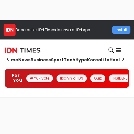
Baca artikel
IDN Times
lainnya di IDN App
Install
Home
News
Business
Sport
Tech
Hype
Korea
Life
Health
Aut
For
# Yuk Vote
Iklanin di IDN
Quiz
INSIDENESIA
You