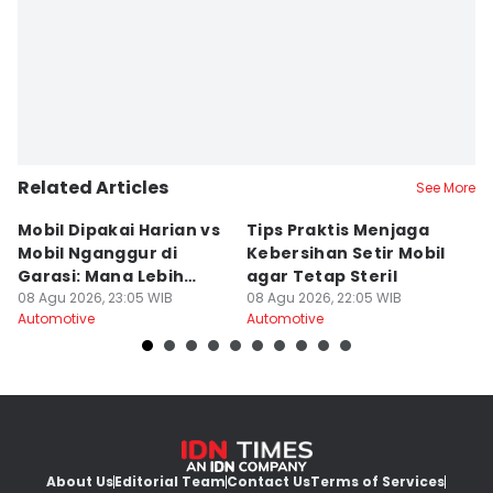
Related Articles
See More
Mobil Dipakai Harian vs
Tips Praktis Menjaga
S
Mobil Nganggur di
Kebersihan Setir Mobil
Di
Garasi: Mana Lebih
agar Tetap Steril
d
Awet?
08 Agu 2026, 23:05 WIB
08 Agu 2026, 22:05 WIB
08
Automotive
Automotive
Au
About Us
Editorial Team
Contact Us
Terms of Services