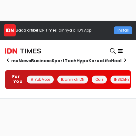
Baca artikel
IDN Times
lainnya di IDN App
Install
Home
News
Business
Sport
Tech
Hype
Korea
Life
Health
Aut
For
# Yuk Vote
Iklanin di IDN
Quiz
INSIDENESIA
You