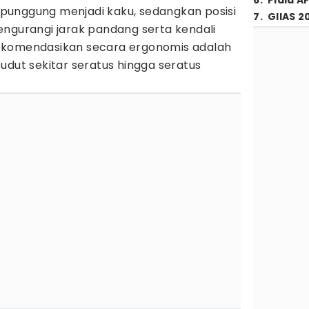
6
.
Piala A
punggung menjadi kaku, sedangkan posisi
7
.
GIIAS 2
engurangi jarak pandang serta kendali
direkomendasikan secara ergonomis adalah
udut sekitar seratus hingga seratus