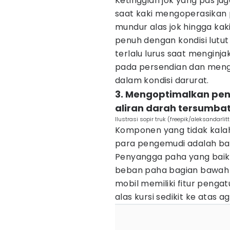
Ketinggian jok yang pas ju
saat kaki mengoperasikan p
mundur alas jok hingga kak
penuh dengan kondisi lutut
terlalu lurus saat mengin
pada persendian dan men
dalam kondisi darurat.
3. Mengoptimalkan pe
aliran darah tersumba
Ilustrasi sopir truk (freepik/aleksandarlitt
Komponen yang tidak kalah
para pengemudi adalah b
Penyangga paha yang bai
beban paha bagian bawah 
mobil memiliki fitur pengat
alas kursi sedikit ke atas