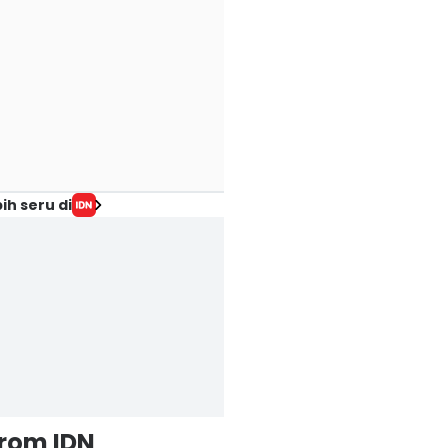
ih seru di
from IDN