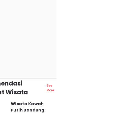
endasi
See
t Wisata
More
Wisata Kawah
Putih Bandung: