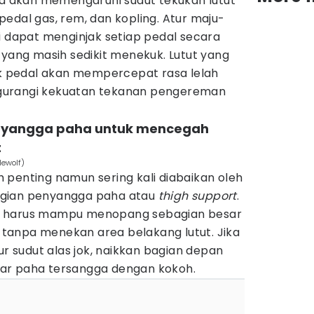
ga akan memengaruhi sudut tekukan lutut
edal gas, rem, dan kopling. Atur maju-
i dapat menginjak setiap pedal secara
 yang masih sedikit menekuk. Lutut yang
jak pedal akan mempercepat rasa lelah
gurangi kekuatan tekanan pengereman
nyangga paha untuk mencegah
t
lewolf)
 penting namun sering kali diabaikan oleh
agian penyangga paha atau
thigh support
.
k harus mampu menopang sebagian besar
tanpa menekan area belakang lutut. Jika
ur sudut alas jok, naikkan bagian depan
 agar paha tersangga dengan kokoh.