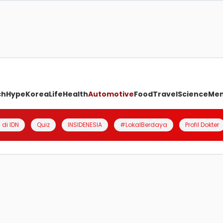
ch
Hype
Korea
Life
Health
Automotive
Food
Travel
Science
Me
 di IDN
Quiz
INSIDENESIA
#LokalBerdaya
Profil Dokter