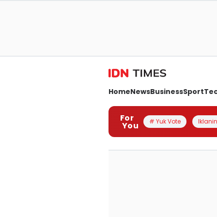
Home
News
Business
Sport
Te
For
# Yuk Vote
Iklanin
You