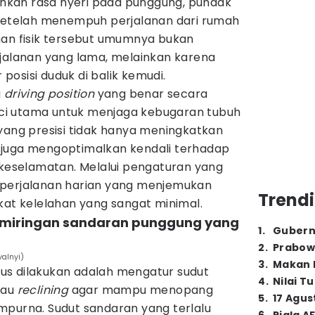
kan rasa nyeri pada punggung, pundak
 setelah menempuh perjalanan dari rumah
han fisik tersebut umumnya bukan
rjalanan yang lama, melainkan karena
osisi duduk di balik kemudi.
u
driving position
yang benar secara
i utama untuk menjaga kebugaran tubuh
yang presisi tidak hanya meningkatkan
 juga mengoptimalkan kendali terhadap
 keselamatan. Melalui pengaturan yang
 perjalanan harian yang menjemukan
Trendi
kat kelelahan yang sangat minimal.
emiringan sandaran punggung yang
1
.
Gubern
2
.
Prabow
valnyi)
3
.
Makan B
us dilakukan adalah mengatur sudut
4
.
Nilai T
tau
reclining
agar mampu menopang
5
.
17 Agus
mpurna. Sudut sandaran yang terlalu