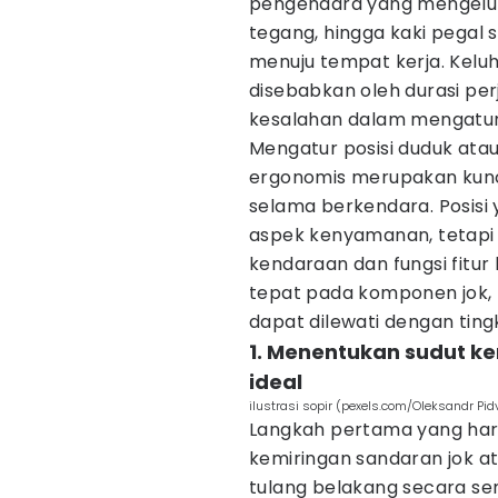
pengendara yang mengeluh
tegang, hingga kaki pegal
menuju tempat kerja. Kelu
disebabkan oleh durasi pe
kesalahan dalam mengatur p
Mengatur posisi duduk ata
ergonomis merupakan kunc
selama berkendara. Posisi 
aspek kenyamanan, tetapi
kendaraan dan fungsi fitur
tepat pada komponen jok,
dapat dilewati dengan ting
1. Menentukan sudut k
ideal
ilustrasi sopir (pexels.com/Oleksandr Pid
Langkah pertama yang har
kemiringan sandaran jok a
tulang belakang secara se