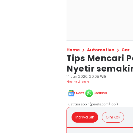
Home
Automotive
Car
Tips Mencari P
Nyetir semak
14 Jun 2026, 20:05 WIB
Ndoro Anom
News
Channel
ilustrasi sopir (pexels.com/Tobi)
Intinya Sih
Gini Kak