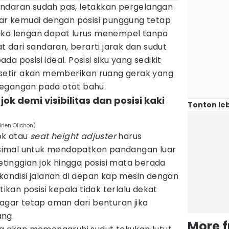
ndaran sudah pas, letakkan pergelangan
kar kemudi dengan posisi punggung tetap
ika lengan dapat lurus menempel tanpa
dari sandaran, berarti jarak dan sudut
a posisi ideal. Posisi siku yang sedikit
etir akan memberikan ruang gerak yang
tegangan pada otot bahu.
ok demi visibilitas dan posisi kaki
Tonton leb
rien Olichon)
jok atau
seat height adjuster
harus
imal untuk mendapatkan pandangan luar
ketinggian jok hingga posisi mata berada
 kondisi jalanan di depan kap mesin dengan
tikan posisi kepala tidak terlalu dekat
 agar tetap aman dari benturan jika
ang.
More 