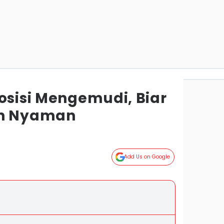
osisi Mengemudi, Biar
in Nyaman
Add Us on Google