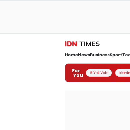
Home
News
Business
Sport
Te
For
# Yuk Vote
Iklanin
You