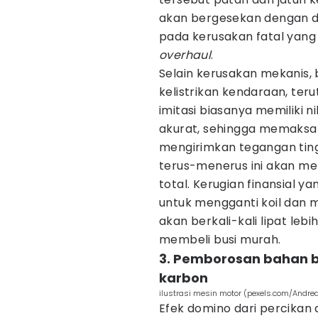
akan bergesekan dengan din
pada kerusakan fatal yang
overhaul
.
Selain kerusakan mekanis, 
kelistrikan kendaraan, ter
imitasi biasanya memiliki n
akurat, sehingga memaksa k
mengirimkan tegangan tingg
terus-menerus ini akan me
total. Kerugian finansial 
untuk mengganti koil dan 
akan berkali-kali lipat le
membeli busi murah.
3. Pemborosan bahan 
karbon
ilustrasi mesin motor (pexels.com/Andre
Efek domino dari percikan a