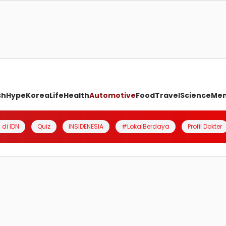
ch
Hype
Korea
Life
Health
Automotive
Food
Travel
Science
Me
 di IDN
Quiz
INSIDENESIA
#LokalBerdaya
Profil Dokter