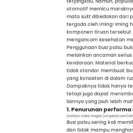
terjangkau. Namun, popula
otomotif memicu maraknya
mata sulit dibedakan dari 
tergoda oleh iming-iming
komponen tiruan tersebut
mengancam kesehatan mes
Penggunaan busi palsu buka
melainkan ancaman serius 
kendaraan. Material berku
tidak standar membuat bus
yang konsisten di dalam ru
Dampaknya tidak hanya t
tetapi juga dapat meramb
lainnya yang jauh lebih mah
1. Penurunan performa 
ilustrasi motor mogok (unsplash.com/Jo
Busi palsu sering kali memi
dan tidak mampu menghantar