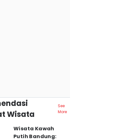
endasi
See
t Wisata
More
Wisata Kawah
Putih Bandung: