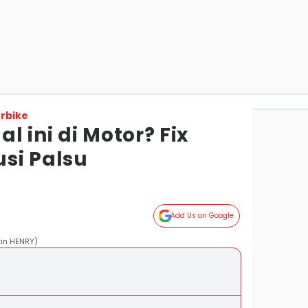
rbike
l ini di Motor? Fix
si Palsu
Add Us on Google
tin HENRY)