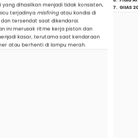
6
.
Piala A
ang dihasilkan menjadi tidak konsisten,
7
.
GIIAS 2
icu terjadinya
misfiring
atau kondisi di
dan tersendat saat dikendarai.
 ini merusak ritme kerja piston dan
njadi kasar, terutama saat kendaraan
ner atau berhenti di lampu merah.