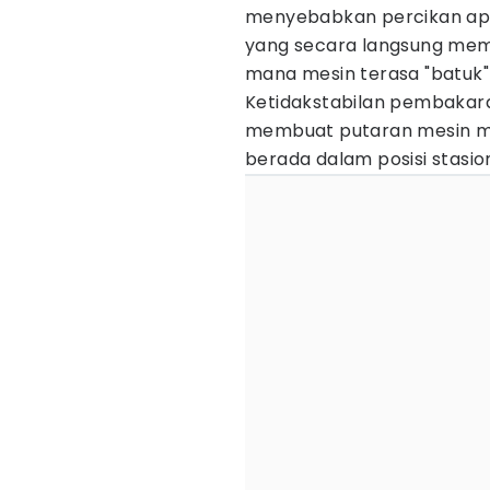
menyebabkan percikan api y
yang secara langsung mem
mana mesin terasa "batuk" 
Ketidakstabilan pembakaran
membuat putaran mesin me
berada dalam posisi stasio