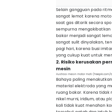
Selain gangguan pada ritm
sangat lemot karena moto
saat gas ditarik secara s
sempurna mengakibatkan da
bakar menjadi sangat lemah
sangat sulit dinyalakan, te
pagi hari, karena busi im
yang cukup kuat untuk mem
2. Risiko kerusakan p
mesin
ilustrasi mesin motor mati (freepik.com/
Bahaya paling menakutkan 
material elektroda yang m
ruang bakar. Karena tida
nikel murni, iridium, atau p
kali tidak kuat menahan ko
tersebut patah dan jatuh k