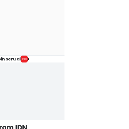
ih seru di
from IDN