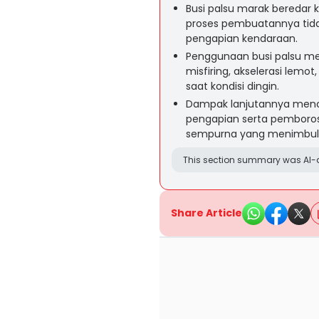
Busi palsu marak beredar 
proses pembuatannya tid
pengapian kendaraan.
Penggunaan busi palsu me
misfiring, akselerasi lem
saat kondisi dingin.
Dampak lanjutannya mencak
pengapian serta pemboros
sempurna yang menimbulk
This section summary was AI-a
Share Article