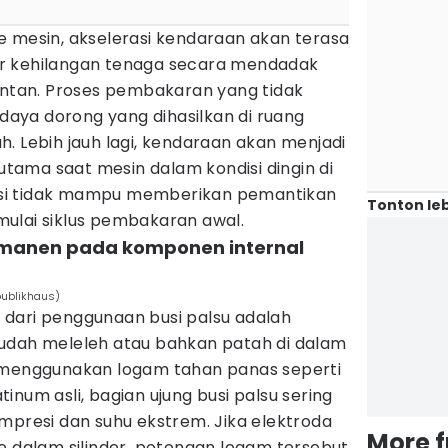
e mesin, akselerasi kendaraan akan terasa
r kehilangan tenaga secara mendadak
pontan. Proses pembakaran yang tidak
ya dorong yang dihasilkan di ruang
. Lebih jauh lagi, kendaraan akan menjadi
rutama saat mesin dalam kondisi dingin di
itasi tidak mampu memberikan pemantikan
Tonton leb
ulai siklus pembakaran awal.
ermanen pada komponen internal
bublikhaus)
dari penggunaan busi palsu adalah
udah meleleh atau bahkan patah di dalam
k menggunakan logam tahan panas seperti
latinum asli, bagian ujung busi palsu sering
mpresi dan suhu ekstrem. Jika elektroda
More 
e dalam silinder, potongan logam tersebut