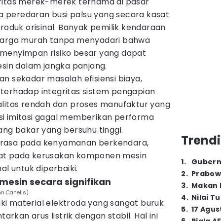
ritas merek-merek ternama di pasar
 peredaran busi palsu yang secara kasat
produk orisinal. Banyak pemilik kendaraan
 harga murah tanpa menyadari bahwa
 menyimpan risiko besar yang dapat
in dalam jangka panjang.
n sekadar masalah efisiensi biaya,
terhadap integritas sistem pengapian
alitas rendah dan proses manufaktur yang
i imitasi gagal memberikan performa
ang bakar yang bersuhu tinggi.
Trendi
erasa pada kenyamanan berkendara,
at pada kerusakan komponen mesin
1
.
Gubern
al untuk diperbaiki.
2
.
Prabow
mesin secara signifikan
3
.
Makan B
hn Canelis)
4
.
Nilai T
liki material elektroda yang sangat buruk
5
.
17 Agus
kan arus listrik dengan stabil. Hal ini