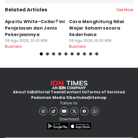
Related Articles
See More
Apa Itu White-Collar? Ini
Cara Menghitung Nilai
5
Penjelasan dan Jenis
Wajar Saham secara
M
Pekerjaannya
Sederhana
y
09 Agu 2026, 20:01 WIB
09 Agu 2026, 19:25 WIB
09
Business
Business
Bu
About Us
Editorial Team
Contact Us
Terms of Services
Pedoman Media Siber
Index
Sitemap
Follow Us
Download