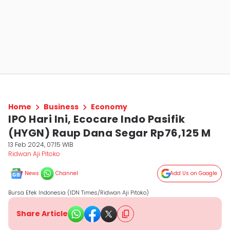
Home
Business
Economy
IPO Hari Ini, Ecocare Indo Pasifik
(HYGN) Raup Dana Segar Rp76,125 M
13 Feb 2024, 07:15 WIB
Ridwan Aji Pitoko
News
Channel
Add Us on Google
Bursa Efek Indonesia (IDN Times/Ridwan Aji Pitoko)
Share Article