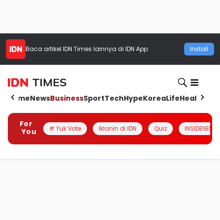
Baca artikel
IDN Times
lainnya di IDN App
Install
Home
News
Business
Sport
Tech
Hype
Korea
Life
Health
Aut
For
# Yuk Vote
Iklanin di IDN
Quiz
INSIDENESIA
You